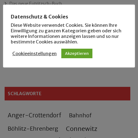
Das neue Eutritzsch-Buch
Datenschutz & Cookies
Der Leipziger Schmiedetag von 1904
Diese Website verwendet Cookies. Sie können Ihre
Einwilligung zu ganzen Kategorien geben oder sich
Rennfahrer in Schönefeld und Zschocher
weitere Informationen anzeigen lassen und so nur
bestimmte Cookies auswählen.
Zu Fuß durch Anger-Crottendorf
Cookieeinstellungen
Akzeptieren
Sammler- und Wanderfreund Hardy
SCHLAGWORTE
Anger-Crottendorf
Bahnhof
Connewitz
Böhlitz-Ehrenberg