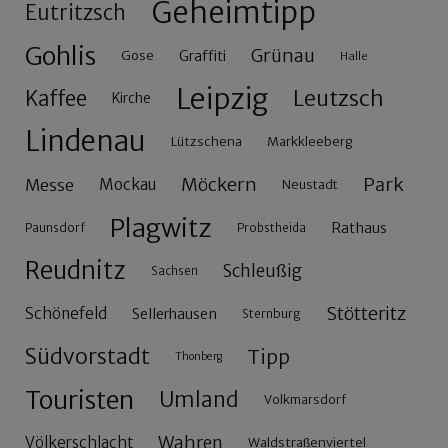
Geheimtipp
Eutritzsch
Gohlis
Grünau
Gose
Graffiti
Halle
Leipzig
Leutzsch
Kaffee
Kirche
Lindenau
Lützschena
Markkleeberg
Möckern
Park
Messe
Mockau
Neustadt
Plagwitz
Rathaus
Paunsdorf
Probstheida
Reudnitz
Schleußig
Sachsen
Stötteritz
Schönefeld
Sellerhausen
Sternburg
Südvorstadt
Tipp
Thonberg
Touristen
Umland
Volkmarsdorf
Wahren
Völkerschlacht
Waldstraßenviertel