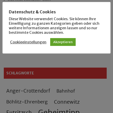
Datenschutz & Cookies
Der Leipziger Schmiedetag von 1904
Diese Website verwendet Cookies. Sie können Ihre
Einwilligung zu ganzen Kategorien geben oder sich
Rennfahrer in Schönefeld und Zschocher
weitere Informationen anzeigen lassen und so nur
bestimmte Cookies auswählen.
Zu Fuß durch Anger-Crottendorf
Cookieeinstellungen
Akzeptieren
Sammler- und Wanderfreund Hardy
SCHLAGWORTE
Anger-Crottendorf
Bahnhof
Connewitz
Böhlitz-Ehrenberg
Geheimtipp
Eutritzsch