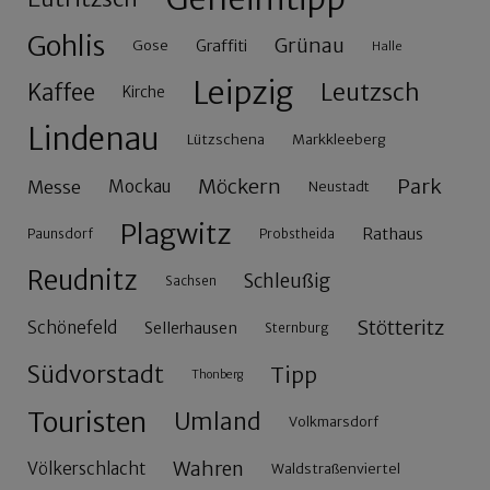
Gohlis
Grünau
Gose
Graffiti
Halle
Leipzig
Leutzsch
Kaffee
Kirche
Lindenau
Lützschena
Markkleeberg
Möckern
Park
Messe
Mockau
Neustadt
Plagwitz
Rathaus
Paunsdorf
Probstheida
Reudnitz
Schleußig
Sachsen
Stötteritz
Schönefeld
Sellerhausen
Sternburg
Südvorstadt
Tipp
Thonberg
Touristen
Umland
Volkmarsdorf
Wahren
Völkerschlacht
Waldstraßenviertel