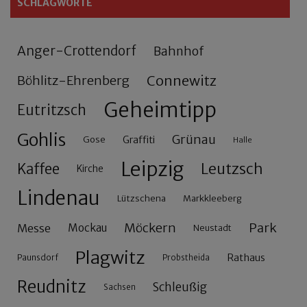
SCHLAGWORTE
Anger-Crottendorf
Bahnhof
Connewitz
Böhlitz-Ehrenberg
Geheimtipp
Eutritzsch
Gohlis
Grünau
Gose
Graffiti
Halle
Leipzig
Leutzsch
Kaffee
Kirche
Lindenau
Lützschena
Markkleeberg
Möckern
Park
Messe
Mockau
Neustadt
Plagwitz
Rathaus
Paunsdorf
Probstheida
Reudnitz
Schleußig
Sachsen