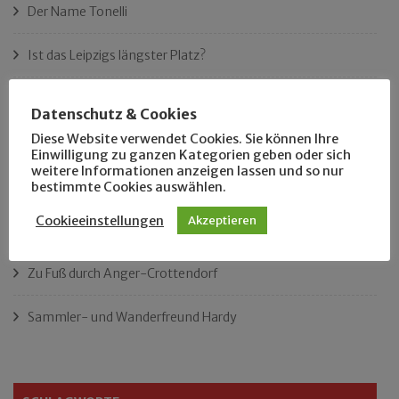
Der Name Tonelli
Ist das Leipzigs längster Platz?
„Als Hobbyhistoriker bin ich in ganz Leipzig zu Hause“
Datenschutz & Cookies
Diese Website verwendet Cookies. Sie können Ihre
Das neue Eutritzsch-Buch
Einwilligung zu ganzen Kategorien geben oder sich
weitere Informationen anzeigen lassen und so nur
Der Leipziger Schmiedetag von 1904
bestimmte Cookies auswählen.
Cookieeinstellungen
Akzeptieren
Rennfahrer in Schönefeld und Zschocher
Zu Fuß durch Anger-Crottendorf
Sammler- und Wanderfreund Hardy