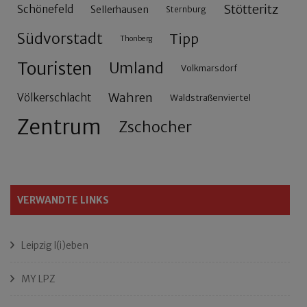
Stötteritz
Schönefeld
Sellerhausen
Sternburg
Südvorstadt
Tipp
Thonberg
Touristen
Umland
Volkmarsdorf
Wahren
Völkerschlacht
Waldstraßenviertel
Zentrum
Zschocher
VERWANDTE LINKS
Leipzig l(i)eben
MY LPZ