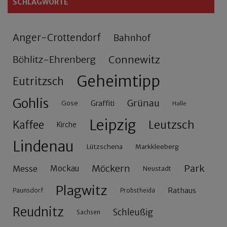
SCHLAGWORTE
Anger-Crottendorf
Bahnhof
Connewitz
Böhlitz-Ehrenberg
Geheimtipp
Eutritzsch
Gohlis
Grünau
Gose
Graffiti
Halle
Leipzig
Leutzsch
Kaffee
Kirche
Lindenau
Lützschena
Markkleeberg
Möckern
Park
Messe
Mockau
Neustadt
Plagwitz
Rathaus
Paunsdorf
Probstheida
Reudnitz
Schleußig
Sachsen