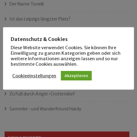
Der Name Tonelli
Ist das Leipzigs längster Platz?
„Als Hobbyhistoriker bin ich in ganz Leipzig zu Hause“
Datenschutz & Cookies
Diese Website verwendet Cookies. Sie können Ihre
Das neue Eutritzsch-Buch
Einwilligung zu ganzen Kategorien geben oder sich
weitere Informationen anzeigen lassen und so nur
Der Leipziger Schmiedetag von 1904
bestimmte Cookies auswählen.
Cookieeinstellungen
Akzeptieren
Rennfahrer in Schönefeld und Zschocher
Zu Fuß durch Anger-Crottendorf
Sammler- und Wanderfreund Hardy