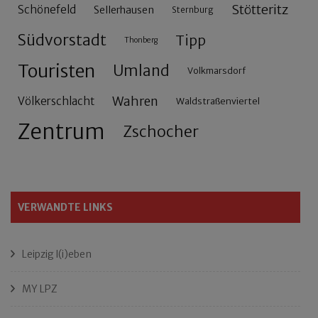
Stötteritz
Schönefeld
Sellerhausen
Sternburg
Südvorstadt
Tipp
Thonberg
Touristen
Umland
Volkmarsdorf
Wahren
Völkerschlacht
Waldstraßenviertel
Zentrum
Zschocher
VERWANDTE LINKS
Leipzig l(i)eben
MY LPZ