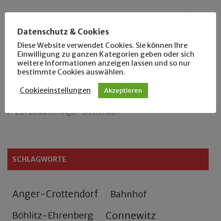
„Als Hobbyhistoriker bin ich in ganz Leipzig zu Hause“
Datenschutz & Cookies
Das neue Eutritzsch-Buch
Diese Website verwendet Cookies. Sie können Ihre
Einwilligung zu ganzen Kategorien geben oder sich
weitere Informationen anzeigen lassen und so nur
Der Leipziger Schmiedetag von 1904
bestimmte Cookies auswählen.
Rennfahrer in Schönefeld und Zschocher
Cookieeinstellungen
Akzeptieren
Zu Fuß durch Anger-Crottendorf
SCHLAGWORTE
Anger-Crottendorf
Bahnhof
Connewitz
Böhlitz-Ehrenberg