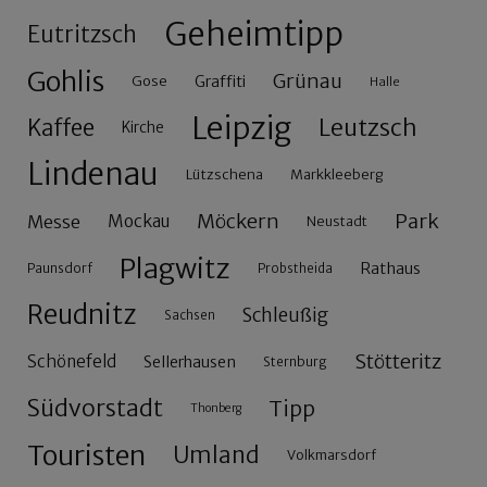
Geheimtipp
Eutritzsch
Gohlis
Grünau
Gose
Graffiti
Halle
Leipzig
Leutzsch
Kaffee
Kirche
Lindenau
Lützschena
Markkleeberg
Möckern
Park
Messe
Mockau
Neustadt
Plagwitz
Rathaus
Paunsdorf
Probstheida
Reudnitz
Schleußig
Sachsen
Stötteritz
Schönefeld
Sellerhausen
Sternburg
Südvorstadt
Tipp
Thonberg
Touristen
Umland
Volkmarsdorf