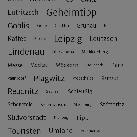
Geheimtipp
Eutritzsch
Gohlis
Grünau
Gose
Graffiti
Halle
Leipzig
Leutzsch
Kaffee
Kirche
Lindenau
Lützschena
Markkleeberg
Möckern
Park
Messe
Mockau
Neustadt
Plagwitz
Rathaus
Paunsdorf
Probstheida
Reudnitz
Schleußig
Sachsen
Stötteritz
Schönefeld
Sellerhausen
Sternburg
Südvorstadt
Tipp
Thonberg
Touristen
Umland
Volkmarsdorf