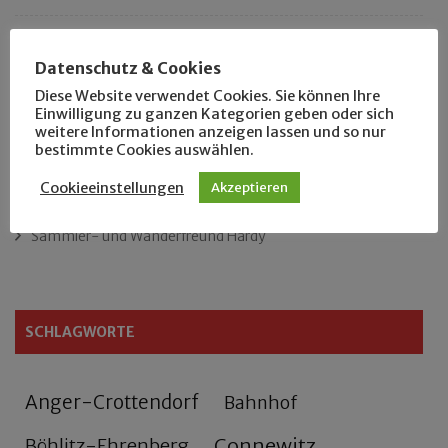
Das neue Eutritzsch-Buch
Datenschutz & Cookies
Der Leipziger Schmiedetag von 1904
Diese Website verwendet Cookies. Sie können Ihre
Einwilligung zu ganzen Kategorien geben oder sich
weitere Informationen anzeigen lassen und so nur
Rennfahrer in Schönefeld und Zschocher
bestimmte Cookies auswählen.
Zu Fuß durch Anger-Crottendorf
Cookieeinstellungen
Akzeptieren
Sammler- und Wanderfreund Hardy
SCHLAGWORTE
Anger-Crottendorf
Bahnhof
Connewitz
Böhlitz-Ehrenberg