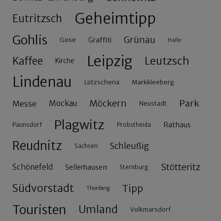
Geheimtipp
Eutritzsch
Gohlis
Grünau
Gose
Graffiti
Halle
Leipzig
Leutzsch
Kaffee
Kirche
Lindenau
Lützschena
Markkleeberg
Möckern
Park
Messe
Mockau
Neustadt
Plagwitz
Rathaus
Paunsdorf
Probstheida
Reudnitz
Schleußig
Sachsen
Stötteritz
Schönefeld
Sellerhausen
Sternburg
Südvorstadt
Tipp
Thonberg
Touristen
Umland
Volkmarsdorf