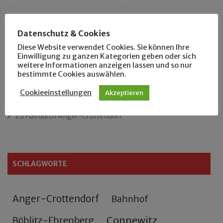
„Als Hobbyhistoriker bin ich in ganz Leipzig zu Hause“
Datenschutz & Cookies
Das neue Eutritzsch-Buch
Diese Website verwendet Cookies. Sie können Ihre
Einwilligung zu ganzen Kategorien geben oder sich
weitere Informationen anzeigen lassen und so nur
Der Leipziger Schmiedetag von 1904
bestimmte Cookies auswählen.
Rennfahrer in Schönefeld und Zschocher
Cookieeinstellungen
Akzeptieren
Zu Fuß durch Anger-Crottendorf
SCHLAGWORTE
Anger-Crottendorf
Bahnhof
Connewitz
Böhlitz-Ehrenberg