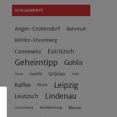
SCHLAGWORTE
Anger-Crottendorf
Bahnhof
Böhlitz-Ehrenberg
Connewitz
Eutritzsch
Geheimtipp
Gohlis
Grünau
Gose
Graffiti
Halle
Leipzig
Kaffee
Kirche
Lindenau
Leutzsch
Messe
Lützschena
Markkleeberg