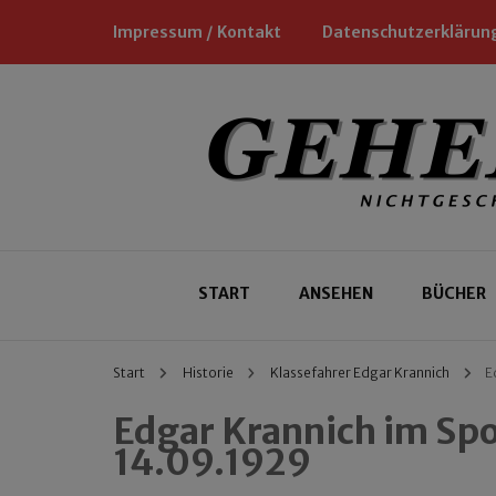
Impressum / Kontakt
Datenschutzerklärun
Nichtgeschäftliche Empfehlungen für
Geheimtipp
START
ANSEHEN
BÜCHER
Start
Historie
Klassefahrer Edgar Krannich
E
Edgar Krannich im Sp
14.09.1929