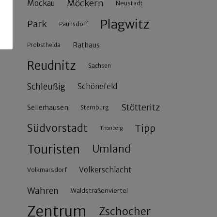
Möckern
Mockau
Neustadt
Plagwitz
Park
Paunsdorf
Rathaus
Probstheida
Reudnitz
Sachsen
Schleußig
Schönefeld
Stötteritz
Sellerhausen
Sternburg
Südvorstadt
Tipp
Thonberg
Touristen
Umland
Völkerschlacht
Volkmarsdorf
Wahren
Waldstraßenviertel
Zentrum
Zschocher