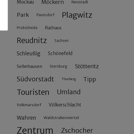
Möckern
Mockau
Neustadt
Plagwitz
Park
Paunsdorf
Rathaus
Probstheida
Reudnitz
Sachsen
Schleußig
Schönefeld
Stötteritz
Sellerhausen
Sternburg
Südvorstadt
Tipp
Thonberg
Touristen
Umland
Völkerschlacht
Volkmarsdorf
Wahren
Waldstraßenviertel
Zentrum
Zschocher