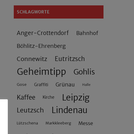
SCHLAGWORTE
Anger-Crottendorf
Bahnhof
Böhlitz-Ehrenberg
Connewitz
Eutritzsch
Geheimtipp
Gohlis
Grünau
Gose
Graffiti
Halle
Leipzig
Kaffee
Kirche
Lindenau
Leutzsch
Messe
Lützschena
Markkleeberg