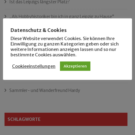
Ist das Leipzigs längster Platz?
„Als Hobbyhistoriker bin ich in ganz Leipzig zu Hause“
Datenschutz & Cookies
Das neue Eutritzsch-Buch
Diese Website verwendet Cookies. Sie können Ihre
Einwilligung zu ganzen Kategorien geben oder sich
Der Leipziger Schmiedetag von 1904
weitere Informationen anzeigen lassen und so nur
bestimmte Cookies auswählen.
Rennfahrer in Schönefeld und Zschocher
Cookieeinstellungen
Akzeptieren
Zu Fuß durch Anger-Crottendorf
Sammler- und Wanderfreund Hardy
SCHLAGWORTE