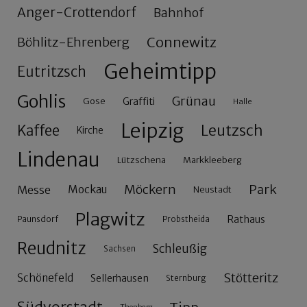
Anger-Crottendorf
Bahnhof
Connewitz
Böhlitz-Ehrenberg
Geheimtipp
Eutritzsch
Gohlis
Grünau
Gose
Graffiti
Halle
Leipzig
Leutzsch
Kaffee
Kirche
Lindenau
Lützschena
Markkleeberg
Möckern
Park
Messe
Mockau
Neustadt
Plagwitz
Rathaus
Paunsdorf
Probstheida
Reudnitz
Schleußig
Sachsen
Stötteritz
Schönefeld
Sellerhausen
Sternburg