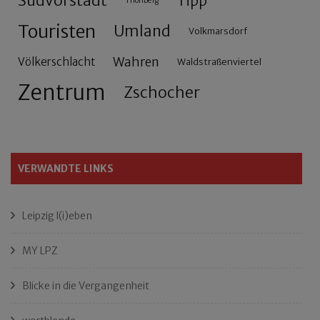
Südvorstadt
Tipp
Thonberg
Touristen
Umland
Volkmarsdorf
Wahren
Völkerschlacht
Waldstraßenviertel
Zentrum
Zschocher
VERWANDTE LINKS
Leipzig l(i)eben
MY LPZ
Blicke in die Vergangenheit