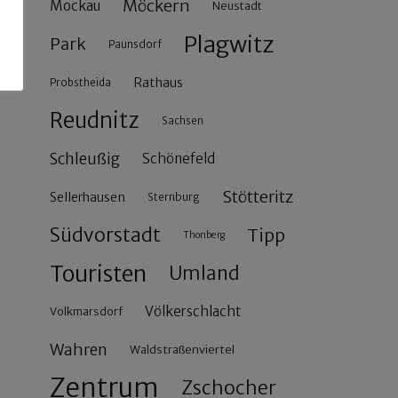
Möckern
Mockau
Neustadt
Plagwitz
Park
Paunsdorf
Rathaus
Probstheida
Reudnitz
Sachsen
Schleußig
Schönefeld
Stötteritz
Sellerhausen
Sternburg
Südvorstadt
Tipp
Thonberg
Touristen
Umland
Völkerschlacht
Volkmarsdorf
Wahren
Waldstraßenviertel
Zentrum
Zschocher