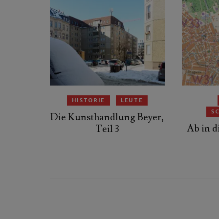
HISTORIE
LEUTE
S
Die Kunsthandlung Beyer,
Ab in d
Teil 3