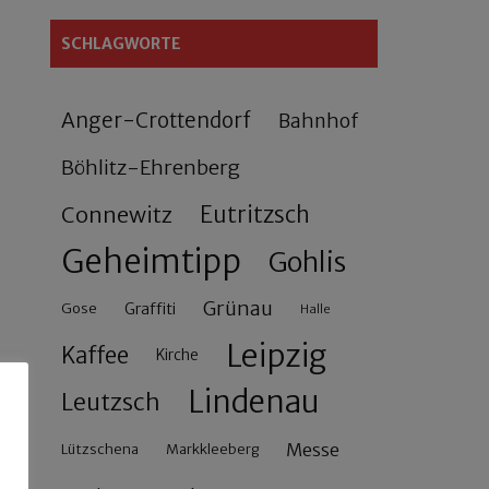
SCHLAGWORTE
Anger-Crottendorf
Bahnhof
Böhlitz-Ehrenberg
Connewitz
Eutritzsch
Geheimtipp
Gohlis
Grünau
Gose
Graffiti
Halle
Leipzig
Kaffee
Kirche
Lindenau
Leutzsch
Messe
Lützschena
Markkleeberg