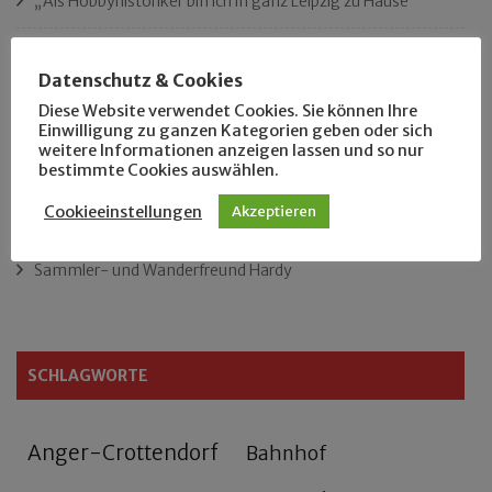
„Als Hobbyhistoriker bin ich in ganz Leipzig zu Hause“
Das neue Eutritzsch-Buch
Datenschutz & Cookies
Der Leipziger Schmiedetag von 1904
Diese Website verwendet Cookies. Sie können Ihre
Einwilligung zu ganzen Kategorien geben oder sich
weitere Informationen anzeigen lassen und so nur
Rennfahrer in Schönefeld und Zschocher
bestimmte Cookies auswählen.
Cookieeinstellungen
Akzeptieren
Zu Fuß durch Anger-Crottendorf
Sammler- und Wanderfreund Hardy
SCHLAGWORTE
Anger-Crottendorf
Bahnhof