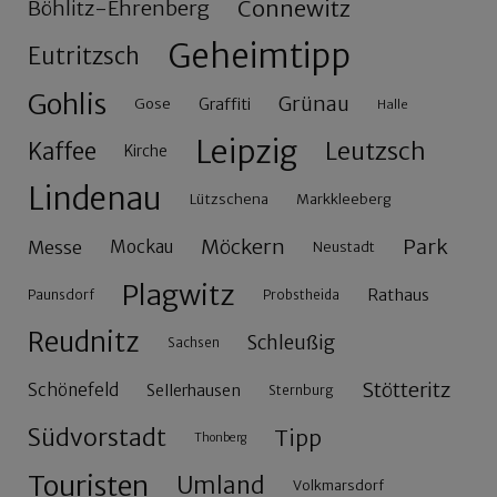
Connewitz
Böhlitz-Ehrenberg
Geheimtipp
Eutritzsch
Gohlis
Grünau
Gose
Graffiti
Halle
Leipzig
Leutzsch
Kaffee
Kirche
Lindenau
Lützschena
Markkleeberg
Möckern
Park
Messe
Mockau
Neustadt
Plagwitz
Rathaus
Paunsdorf
Probstheida
Reudnitz
Schleußig
Sachsen
Stötteritz
Schönefeld
Sellerhausen
Sternburg
Südvorstadt
Tipp
Thonberg
Touristen
Umland
Volkmarsdorf