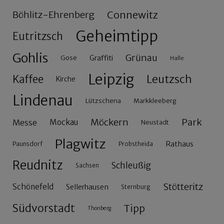
Connewitz
Böhlitz-Ehrenberg
Geheimtipp
Eutritzsch
Gohlis
Grünau
Gose
Graffiti
Halle
Leipzig
Leutzsch
Kaffee
Kirche
Lindenau
Lützschena
Markkleeberg
Möckern
Park
Messe
Mockau
Neustadt
Plagwitz
Rathaus
Paunsdorf
Probstheida
Reudnitz
Schleußig
Sachsen
Stötteritz
Schönefeld
Sellerhausen
Sternburg
Südvorstadt
Tipp
Thonberg