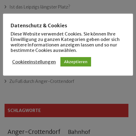
Ist das Leipzigs längster Platz?
„Als Hobbyhistoriker bin ich in ganz Leipzig zu Hause“
Datenschutz & Cookies
Diese Website verwendet Cookies. Sie können Ihre
Das neue Eutritzsch-Buch
Einwilligung zu ganzen Kategorien geben oder sich
weitere Informationen anzeigen lassen und so nur
bestimmte Cookies auswählen.
Der Leipziger Schmiedetag von 1904
Cookieeinstellungen
Akzeptieren
Rennfahrer in Schönefeld und Zschocher
Zu Fuß durch Anger-Crottendorf
SCHLAGWORTE
Anger-Crottendorf
Bahnhof