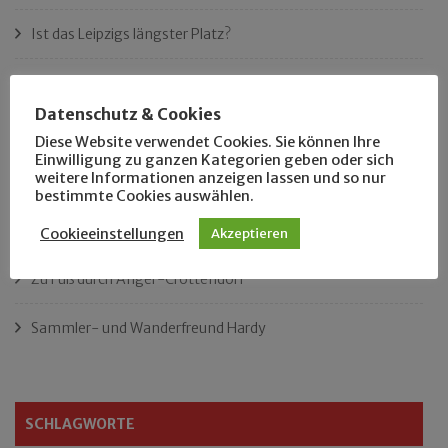
Ist das Leipzigs längster Platz?
„Als Hobbyhistoriker bin ich in ganz Leipzig zu Hause“
Datenschutz & Cookies
Das neue Eutritzsch-Buch
Diese Website verwendet Cookies. Sie können Ihre
Einwilligung zu ganzen Kategorien geben oder sich
weitere Informationen anzeigen lassen und so nur
Der Leipziger Schmiedetag von 1904
bestimmte Cookies auswählen.
Rennfahrer in Schönefeld und Zschocher
Cookieeinstellungen
Akzeptieren
Zu Fuß durch Anger-Crottendorf
Sammler- und Wanderfreund Hardy
SCHLAGWORTE