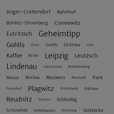
Anger-Crottendorf
Bahnhof
Connewitz
Böhlitz-Ehrenberg
Geheimtipp
Eutritzsch
Gohlis
Grünau
Gose
Graffiti
Halle
Leipzig
Leutzsch
Kaffee
Kirche
Lindenau
Lützschena
Markkleeberg
Möckern
Park
Messe
Mockau
Neustadt
Plagwitz
Rathaus
Paunsdorf
Probstheida
Reudnitz
Schleußig
Sachsen
Stötteritz
Schönefeld
Sellerhausen
Sternburg