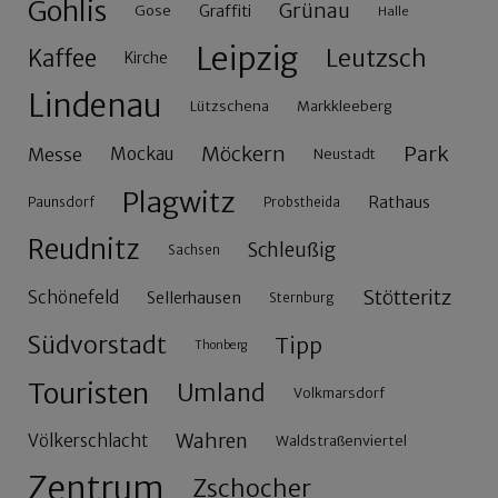
Gohlis
Grünau
Gose
Graffiti
Halle
Leipzig
Leutzsch
Kaffee
Kirche
Lindenau
Lützschena
Markkleeberg
Möckern
Park
Messe
Mockau
Neustadt
Plagwitz
Rathaus
Paunsdorf
Probstheida
Reudnitz
Schleußig
Sachsen
Stötteritz
Schönefeld
Sellerhausen
Sternburg
Südvorstadt
Tipp
Thonberg
Touristen
Umland
Volkmarsdorf
Wahren
Völkerschlacht
Waldstraßenviertel
Zentrum
Zschocher