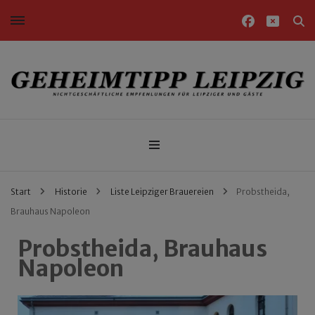
Nichtgeschäftliche Empfehlungen für Leipziger und Gäste
Geheimtipp Leipzig
Start
Historie
Liste Leipziger Brauereien
Probstheida,
Brauhaus Napoleon
Probstheida, Brauhaus
Napoleon