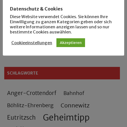
Der Leipziger Schmiedetag von 1904
Datenschutz & Cookies
Diese Website verwendet Cookies. Sie können Ihre
Rennfahrer in Schönefeld und Zschocher
Einwilligung zu ganzen Kategorien geben oder sich
weitere Informationen anzeigen lassen und so nur
Zu Fuß durch Anger-Crottendorf
bestimmte Cookies auswählen.
Cookieeinstellungen
Akzeptieren
Sammler- und Wanderfreund Hardy
SCHLAGWORTE
Anger-Crottendorf
Bahnhof
Connewitz
Böhlitz-Ehrenberg
Geheimtipp
Eutritzsch