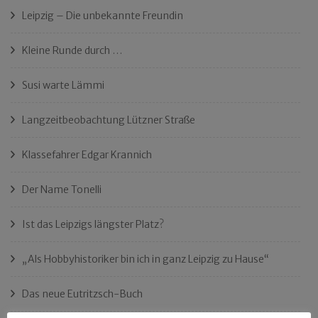
Leipzig – Die unbekannte Freundin
Kleine Runde durch …
Susi warte Lämmi
Langzeitbeobachtung Lützner Straße
Klassefahrer Edgar Krannich
Der Name Tonelli
Ist das Leipzigs längster Platz?
„Als Hobbyhistoriker bin ich in ganz Leipzig zu Hause“
Das neue Eutritzsch-Buch