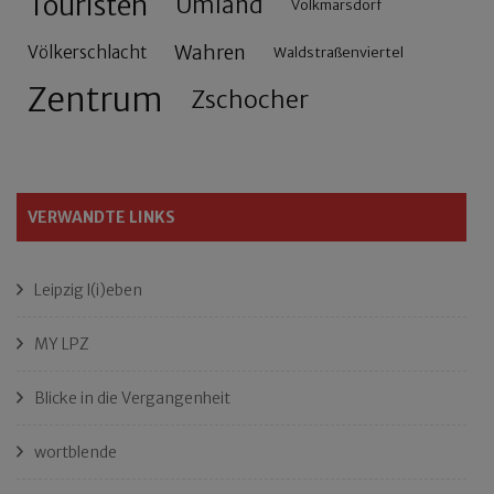
Touristen
Umland
Volkmarsdorf
Wahren
Völkerschlacht
Waldstraßenviertel
Zentrum
Zschocher
VERWANDTE LINKS
Leipzig l(i)eben
MY LPZ
Blicke in die Vergangenheit
wortblende