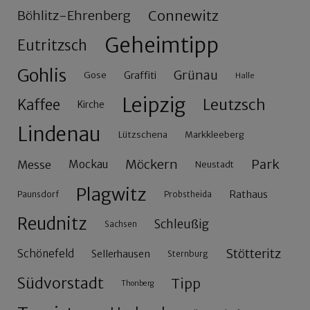
Connewitz
Böhlitz-Ehrenberg
Geheimtipp
Eutritzsch
Gohlis
Grünau
Gose
Graffiti
Halle
Leipzig
Leutzsch
Kaffee
Kirche
Lindenau
Lützschena
Markkleeberg
Möckern
Park
Messe
Mockau
Neustadt
Plagwitz
Rathaus
Paunsdorf
Probstheida
Reudnitz
Schleußig
Sachsen
Stötteritz
Schönefeld
Sellerhausen
Sternburg
Südvorstadt
Tipp
Thonberg