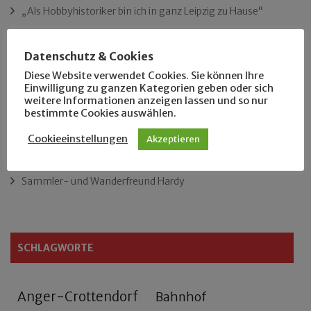
„Als Hobbyhistoriker bin ich in ganz Leipzig zu Hause“
Das neue Eutritzsch-Buch
Datenschutz & Cookies
Diese Website verwendet Cookies. Sie können Ihre
Der Leipziger Schmiedetag von 1904
Einwilligung zu ganzen Kategorien geben oder sich
weitere Informationen anzeigen lassen und so nur
bestimmte Cookies auswählen.
Rennfahrer in Schönefeld und Zschocher
Cookieeinstellungen
Akzeptieren
Zu Fuß durch Anger-Crottendorf
Sammler- und Wanderfreund Hardy
SCHLAGWORTE
Anger-Crottendorf
Bahnhof