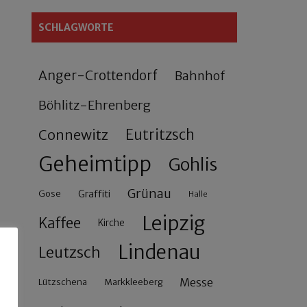
SCHLAGWORTE
Anger-Crottendorf
Bahnhof
Böhlitz-Ehrenberg
Connewitz
Eutritzsch
Geheimtipp
Gohlis
Grünau
Gose
Graffiti
Halle
Leipzig
Kaffee
Kirche
Lindenau
Leutzsch
Messe
Lützschena
Markkleeberg