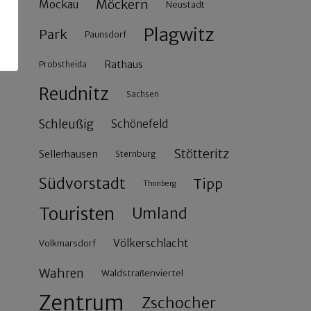
Möckern
Mockau
Neustadt
Plagwitz
Park
Paunsdorf
Rathaus
Probstheida
Reudnitz
Sachsen
Schleußig
Schönefeld
Stötteritz
Sellerhausen
Sternburg
Südvorstadt
Tipp
Thonberg
Touristen
Umland
Völkerschlacht
Volkmarsdorf
Wahren
Waldstraßenviertel
Zentrum
Zschocher