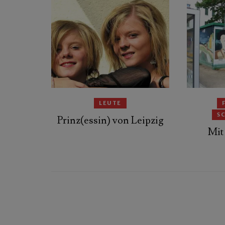
LEUTE
S
Prinz(essin) von Leipzig
Mit 