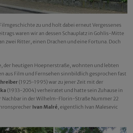
k Filmgeschichte zu und holt dabei erneut Vergessenes
eitrags waren wir an dessen Schauplatz in Gohlis-Mitte
n zwei Ritter, einen Drachen und eine Fortuna. Doch
aße, der heutigen Hoepnerstraße, wohnten und lebten
en aus Film und Fernsehen sinnbildlich gesprochen fast
hreiber
(1925-1995) war zu jener Zeit mit der
ska
(1933-2004) verheiratet und hatte sein Zuhause in
r Nachbar in der Wilhelm-Florin-Straße Nummer 22
nchronsprecher
Ivan
Malré
, eigentlich Ivan Malesevic