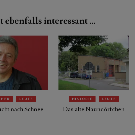
t ebenfalls interessant …
CHER
LEUTE
HISTORIE
LEUTE
cht nach Schnee
Das alte Naundörfchen