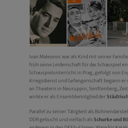
Ivan Malesevic war als Kind mit seiner Fami
früh seine Leidenschaft für das Schauspiel e
Schauspielunterricht in Prag, gefolgt von
Kriegsdienst und Gefangenschaft begann er 
an Theatern in Neuruppin, Senftenberg, Zei
wirkte er als Ensemblemitglied der
Städtisc
Parallel zu seiner Tätigkeit als Bühnendarste
DDR gebucht und vielfach als
Schurke und B
anderem in den DEFA-Filmen ‚Ware für Katalo