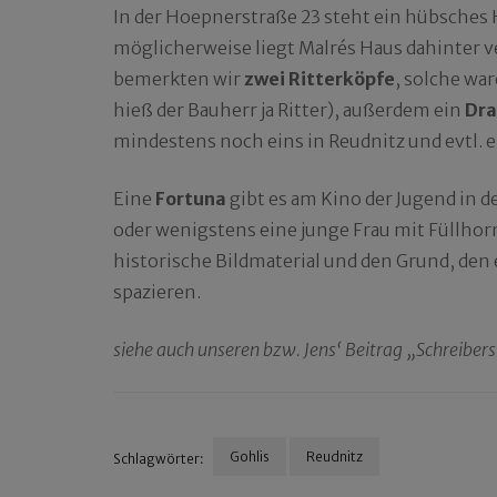
In der Hoepnerstraße 23 steht ein hübsches H
möglicherweise liegt Malrés Haus dahinter v
bemerkten wir
zwei Ritterköpfe
, solche war
hieß der Bauherr ja Ritter), außerdem ein
Dra
mindestens noch eins in Reudnitz und evtl. e
Eine
Fortuna
gibt es am Kino der Jugend in 
oder wenigstens eine junge Frau mit Füllhorn
historische Bildmaterial und den Grund, den 
spazieren.
siehe auch unseren bzw. Jens‘ Beitrag „Schreibe
Gohlis
Reudnitz
Schlagwörter:
Beitragsnavigation