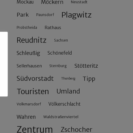
Möckern
Mockau
Neustadt
Plagwitz
Park
Paunsdorf
Rathaus
Probstheida
Reudnitz
Sachsen
Schleußig
Schönefeld
Stötteritz
Sellerhausen
Sternburg
Südvorstadt
Tipp
Thonberg
Touristen
Umland
Völkerschlacht
Volkmarsdorf
Wahren
Waldstraßenviertel
Zentrum
Zschocher