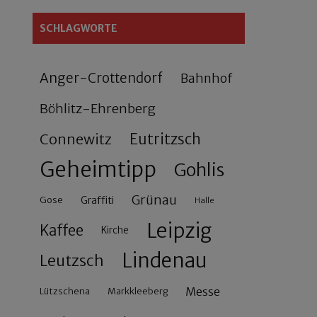
SCHLAGWORTE
Anger-Crottendorf
Bahnhof
Böhlitz-Ehrenberg
Connewitz
Eutritzsch
Geheimtipp
Gohlis
Grünau
Gose
Graffiti
Halle
Leipzig
Kaffee
Kirche
Lindenau
Leutzsch
Messe
Lützschena
Markkleeberg