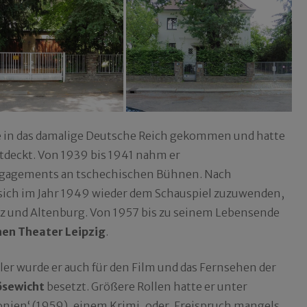
lie in das damalige Deutsche Reich gekommen und hatte
ntdeckt. Von 1939 bis 1941 nahm er
 Engagements an tschechischen Bühnen. Nach
sich im Jahr 1949 wieder dem Schauspiel zuzuwenden,
tz und Altenburg. Von 1957 bis zu seinem Lebensende
hen Theater Leipzig
.
ller wurde er auch für den Film und das Fernsehen der
ösewicht
besetzt. Größere Rollen hatte er unter
nien‘ (1959), einem Krimi, oder ‚Freispruch mangels