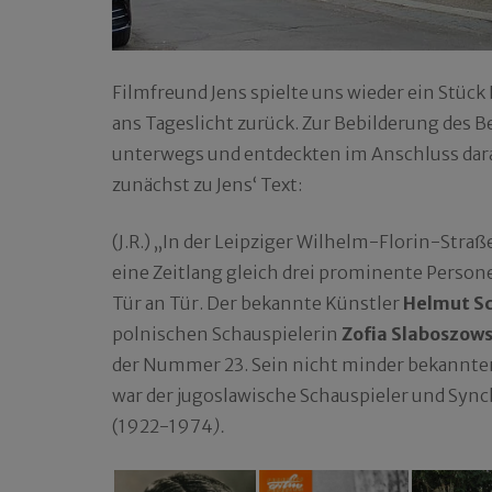
Filmfreund Jens spielte uns wieder ein Stüc
ans Tageslicht zurück. Zur Bebilderung des B
unterwegs und entdeckten im Anschluss dara
zunächst zu Jens‘ Text:
(J.R.) „In der Leipziger Wilhelm-Florin-Str
eine Zeitlang gleich drei prominente Person
Tür an Tür. Der bekannte Künstler
Helmut Sc
polnischen Schauspielerin
Zofia Slaboszow
der Nummer 23. Sein nicht minder bekannte
war der jugoslawische Schauspieler und Sy
(1922-1974
).