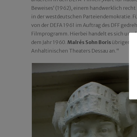
Beweises‘ (1962), einem handwerklich recht
in der westdeutschen Parteiendemokratie. Fü
von der DEFA 1961 im Auftrag des DFF gedreh
Filmprogramm. Hierbei handelt es sich um di
dem Jahr 1960.
Malrés Sohn Boris
übrigens g
Anhaltinischen Theaters Dessau an.“