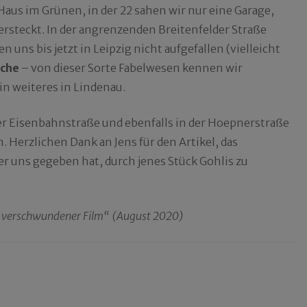
aus im Grünen, in der 22 sahen wir nur eine Garage,
ersteckt. In der angrenzenden Breitenfelder Straße
en uns bis jetzt in Leipzig nicht aufgefallen (vielleicht
che
– von dieser Sorte Fabelwesen kennen wir
in weiteres in Lindenau.
der Eisenbahnstraße und ebenfalls in der Hoepnerstraße
. Herzlichen Dank an Jens für den Artikel, das
er uns gegeben hat, durch jenes Stück Gohlis zu
rs verschwundener Film“ (August 2020)