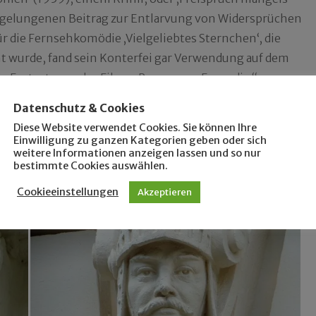
 gelungenen Beitrag zur Entlarvung von Widersprüchen
r die Fernsehkomödie ‚Vielgeliebtes Sternchen‘, die
t wurde, fand sein Konterfei gar Verwendung auf dem
e Fortsetzung des Films „Papas neue Freundin“ aus
ehört aktuell dem Schauspiel-Ensemble des
Datenschutz & Cookies
Diese Website verwendet Cookies. Sie können Ihre
Einwilligung zu ganzen Kategorien geben oder sich
weitere Informationen anzeigen lassen und so nur
bestimmte Cookies auswählen.
Cookieeinstellungen
Akzeptieren