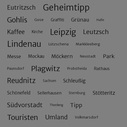
Geheimtipp
Eutritzsch
Gohlis
Grünau
Gose
Graffiti
Halle
Leipzig
Leutzsch
Kaffee
Kirche
Lindenau
Lützschena
Markkleeberg
Möckern
Park
Messe
Mockau
Neustadt
Plagwitz
Rathaus
Paunsdorf
Probstheida
Reudnitz
Schleußig
Sachsen
Stötteritz
Schönefeld
Sellerhausen
Sternburg
Südvorstadt
Tipp
Thonberg
Touristen
Umland
Volkmarsdorf