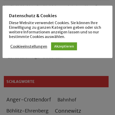
„Als Hobbyhistoriker bin ich in ganz Leipzig zu Hause“
Datenschutz & Cookies
Das neue Eutritzsch-Buch
Diese Website verwendet Cookies. Sie können Ihre
Einwilligung zu ganzen Kategorien geben oder sich
Der Leipziger Schmiedetag von 1904
weitere Informationen anzeigen lassen und so nur
bestimmte Cookies auswählen.
Rennfahrer in Schönefeld und Zschocher
Cookieeinstellungen
Akzeptieren
Zu Fuß durch Anger-Crottendorf
SCHLAGWORTE
Anger-Crottendorf
Bahnhof
Connewitz
Böhlitz-Ehrenberg