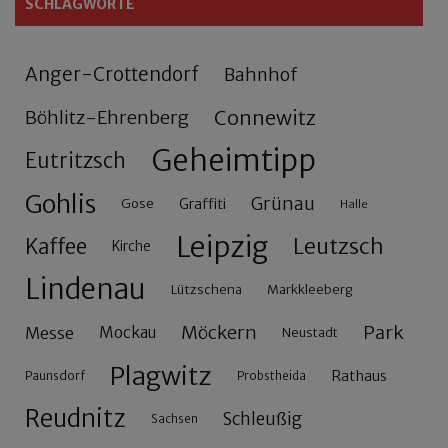
SCHLAGWORTE
Anger-Crottendorf
Bahnhof
Connewitz
Böhlitz-Ehrenberg
Geheimtipp
Eutritzsch
Gohlis
Grünau
Gose
Graffiti
Halle
Leipzig
Leutzsch
Kaffee
Kirche
Lindenau
Lützschena
Markkleeberg
Möckern
Park
Messe
Mockau
Neustadt
Plagwitz
Rathaus
Paunsdorf
Probstheida
Reudnitz
Schleußig
Sachsen