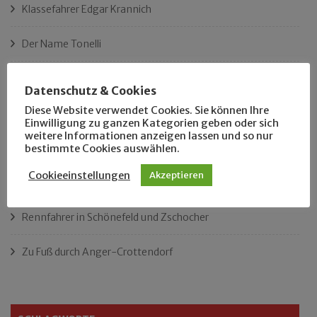
Klassefahrer Edgar Krannich
Der Name Tonelli
Ist das Leipzigs längster Platz?
Datenschutz & Cookies
Diese Website verwendet Cookies. Sie können Ihre
„Als Hobbyhistoriker bin ich in ganz Leipzig zu Hause“
Einwilligung zu ganzen Kategorien geben oder sich
weitere Informationen anzeigen lassen und so nur
Das neue Eutritzsch-Buch
bestimmte Cookies auswählen.
Cookieeinstellungen
Akzeptieren
Der Leipziger Schmiedetag von 1904
Rennfahrer in Schönefeld und Zschocher
Zu Fuß durch Anger-Crottendorf