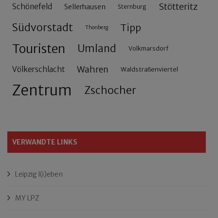
Stötteritz
Schönefeld
Sellerhausen
Sternburg
Südvorstadt
Tipp
Thonberg
Touristen
Umland
Volkmarsdorf
Wahren
Völkerschlacht
Waldstraßenviertel
Zentrum
Zschocher
VERWANDTE LINKS
Leipzig l(i)eben
MY LPZ