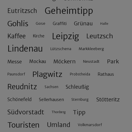
Geheimtipp
Eutritzsch
Gohlis
Grünau
Gose
Graffiti
Halle
Leipzig
Leutzsch
Kaffee
Kirche
Lindenau
Lützschena
Markkleeberg
Möckern
Park
Messe
Mockau
Neustadt
Plagwitz
Rathaus
Paunsdorf
Probstheida
Reudnitz
Schleußig
Sachsen
Stötteritz
Schönefeld
Sellerhausen
Sternburg
Südvorstadt
Tipp
Thonberg
Touristen
Umland
Volkmarsdorf