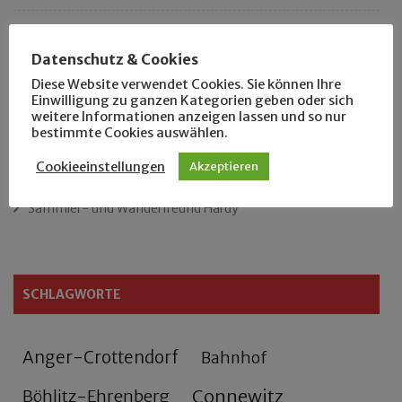
Das neue Eutritzsch-Buch
Datenschutz & Cookies
Der Leipziger Schmiedetag von 1904
Diese Website verwendet Cookies. Sie können Ihre
Einwilligung zu ganzen Kategorien geben oder sich
weitere Informationen anzeigen lassen und so nur
Rennfahrer in Schönefeld und Zschocher
bestimmte Cookies auswählen.
Zu Fuß durch Anger-Crottendorf
Cookieeinstellungen
Akzeptieren
Sammler- und Wanderfreund Hardy
SCHLAGWORTE
Anger-Crottendorf
Bahnhof
Connewitz
Böhlitz-Ehrenberg