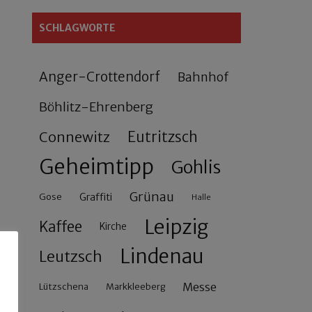
SCHLAGWORTE
Anger-Crottendorf
Bahnhof
Böhlitz-Ehrenberg
Connewitz
Eutritzsch
Geheimtipp
Gohlis
Grünau
Gose
Graffiti
Halle
Leipzig
Kaffee
Kirche
Lindenau
Leutzsch
Messe
Lützschena
Markkleeberg