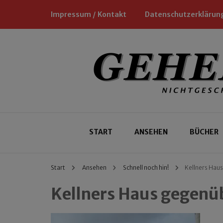
Impressum / Kontakt
Datenschutzerklärun
Nichtgeschäftliche Empfehlungen für
Geheimtipp
START
ANSEHEN
BÜCHER
Start
Ansehen
Schnell noch hin!
Kellners Hau
Kellners Haus gegenü