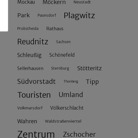
Möckern
Mockau
Neustadt
Plagwitz
Park
Paunsdorf
Rathaus
Probstheida
Reudnitz
Sachsen
Schleußig
Schönefeld
Stötteritz
Sellerhausen
Sternburg
Südvorstadt
Tipp
Thonberg
Touristen
Umland
Völkerschlacht
Volkmarsdorf
Wahren
Waldstraßenviertel
Zentrum
Zschocher