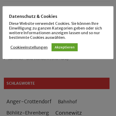
Das neue Eutritzsch-Buch
Datenschutz & Cookies
Der Leipziger Schmiedetag von 1904
Diese Website verwendet Cookies. Sie können Ihre
Einwilligung zu ganzen Kategorien geben oder sich
weitere Informationen anzeigen lassen und so nur
Rennfahrer in Schönefeld und Zschocher
bestimmte Cookies auswählen.
Zu Fuß durch Anger-Crottendorf
Cookieeinstellungen
Akzeptieren
Sammler- und Wanderfreund Hardy
SCHLAGWORTE
Anger-Crottendorf
Bahnhof
Connewitz
Böhlitz-Ehrenberg