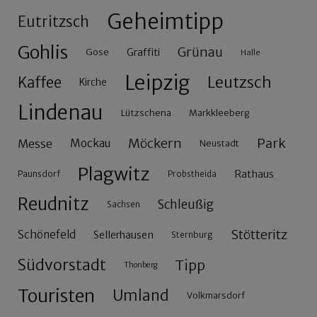
Geheimtipp
Eutritzsch
Gohlis
Grünau
Gose
Graffiti
Halle
Leipzig
Leutzsch
Kaffee
Kirche
Lindenau
Lützschena
Markkleeberg
Möckern
Park
Messe
Mockau
Neustadt
Plagwitz
Rathaus
Paunsdorf
Probstheida
Reudnitz
Schleußig
Sachsen
Stötteritz
Schönefeld
Sellerhausen
Sternburg
Südvorstadt
Tipp
Thonberg
Touristen
Umland
Volkmarsdorf