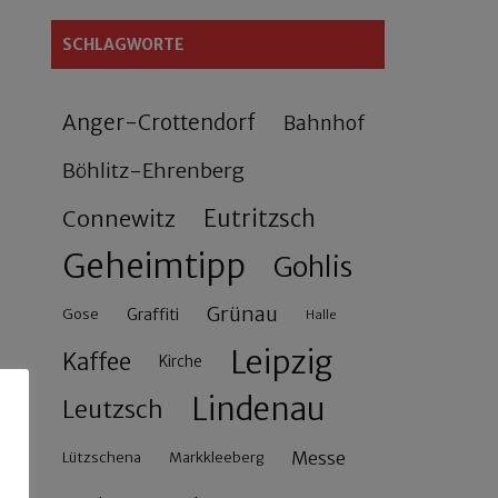
SCHLAGWORTE
Anger-Crottendorf
Bahnhof
Böhlitz-Ehrenberg
Connewitz
Eutritzsch
Geheimtipp
Gohlis
Grünau
Gose
Graffiti
Halle
Leipzig
Kaffee
Kirche
Lindenau
Leutzsch
Messe
Lützschena
Markkleeberg