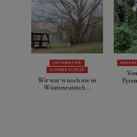
FOTOMOTIVE
ANSEH
SCHÖNE PLÄTZE
Von
Wir war’n noch nie in
Pyra
Wüsteneutzsch …