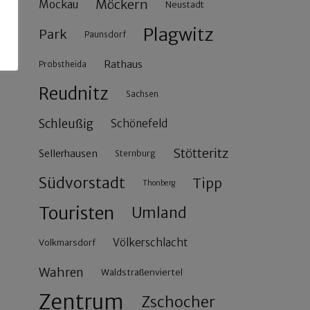
Möckern
Mockau
Neustadt
Plagwitz
Park
Paunsdorf
Rathaus
Probstheida
Reudnitz
Sachsen
Schleußig
Schönefeld
Stötteritz
Sellerhausen
Sternburg
Südvorstadt
Tipp
Thonberg
Touristen
Umland
Völkerschlacht
Volkmarsdorf
Wahren
Waldstraßenviertel
Zentrum
Zschocher