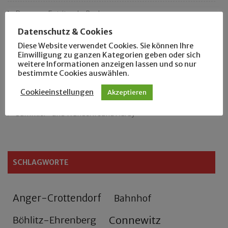
Das neue Eutritzsch-Buch
Datenschutz & Cookies
Der Leipziger Schmiedetag von 1904
Diese Website verwendet Cookies. Sie können Ihre
Einwilligung zu ganzen Kategorien geben oder sich
Rennfahrer in Schönefeld und Zschocher
weitere Informationen anzeigen lassen und so nur
bestimmte Cookies auswählen.
Zu Fuß durch Anger-Crottendorf
Cookieeinstellungen
Akzeptieren
Sammler- und Wanderfreund Hardy
SCHLAGWORTE
Anger-Crottendorf
Bahnhof
Connewitz
Böhlitz-Ehrenberg