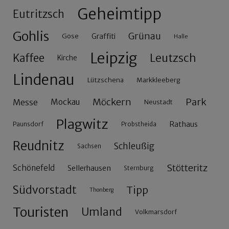
Geheimtipp
Eutritzsch
Gohlis
Grünau
Gose
Graffiti
Halle
Leipzig
Leutzsch
Kaffee
Kirche
Lindenau
Lützschena
Markkleeberg
Möckern
Park
Messe
Mockau
Neustadt
Plagwitz
Rathaus
Paunsdorf
Probstheida
Reudnitz
Schleußig
Sachsen
Stötteritz
Schönefeld
Sellerhausen
Sternburg
Südvorstadt
Tipp
Thonberg
Touristen
Umland
Volkmarsdorf