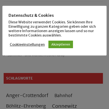
Das neue Eutritzsch-Buch
Datenschutz & Cookies
Der Leipziger Schmiedetag von 1904
Diese Website verwendet Cookies. Sie können Ihre
Einwilligung zu ganzen Kategorien geben oder sich
weitere Informationen anzeigen lassen und so nur
Rennfahrer in Schönefeld und Zschocher
bestimmte Cookies auswählen.
Zu Fuß durch Anger-Crottendorf
Cookieeinstellungen
Akzeptieren
Sammler- und Wanderfreund Hardy
SCHLAGWORTE
Anger-Crottendorf
Bahnhof
Connewitz
Böhlitz-Ehrenberg