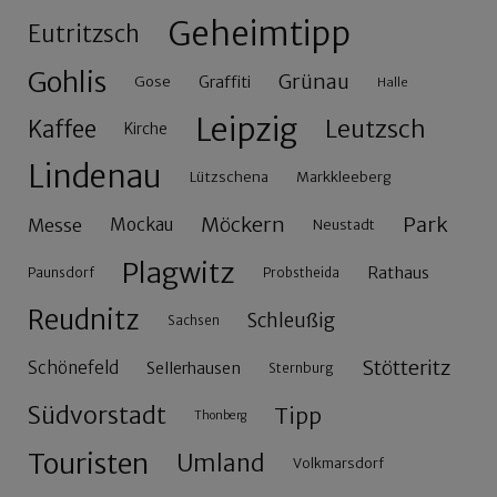
Geheimtipp
Eutritzsch
Gohlis
Grünau
Gose
Graffiti
Halle
Leipzig
Leutzsch
Kaffee
Kirche
Lindenau
Lützschena
Markkleeberg
Möckern
Park
Messe
Mockau
Neustadt
Plagwitz
Rathaus
Paunsdorf
Probstheida
Reudnitz
Schleußig
Sachsen
Stötteritz
Schönefeld
Sellerhausen
Sternburg
Südvorstadt
Tipp
Thonberg
Touristen
Umland
Volkmarsdorf