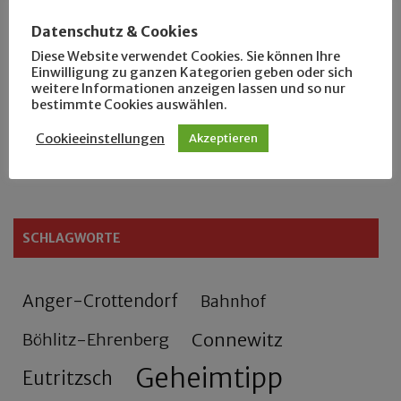
Das neue Eutritzsch-Buch
Datenschutz & Cookies
Diese Website verwendet Cookies. Sie können Ihre
Der Leipziger Schmiedetag von 1904
Einwilligung zu ganzen Kategorien geben oder sich
weitere Informationen anzeigen lassen und so nur
bestimmte Cookies auswählen.
Rennfahrer in Schönefeld und Zschocher
Cookieeinstellungen
Akzeptieren
Zu Fuß durch Anger-Crottendorf
SCHLAGWORTE
Anger-Crottendorf
Bahnhof
Connewitz
Böhlitz-Ehrenberg
Geheimtipp
Eutritzsch