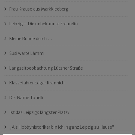
Frau Krause aus Markkleeberg
Leipzig – Die unbekannte Freundin
Kleine Runde durch …
Susi warte Lämmi
Langzeitbeobachtung Lützner Straße
Klassefahrer Edgar Krannich
Der Name Tonelli
Ist das Leipzigs längster Platz?
„Als Hobbyhistoriker bin ich in ganz Leipzig zu Hause“