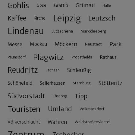
Gohlis
Grünau
Gose
Graffiti
Halle
Leipzig
Leutzsch
Kaffee
Kirche
Lindenau
Lützschena
Markkleeberg
Möckern
Park
Messe
Mockau
Neustadt
Plagwitz
Rathaus
Paunsdorf
Probstheida
Reudnitz
Schleußig
Sachsen
Stötteritz
Schönefeld
Sellerhausen
Sternburg
Südvorstadt
Tipp
Thonberg
Touristen
Umland
Volkmarsdorf
Wahren
Völkerschlacht
Waldstraßenviertel
Zentrum
Zschocher