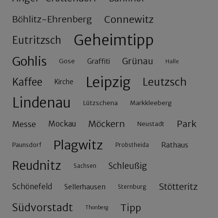
Connewitz
Böhlitz-Ehrenberg
Geheimtipp
Eutritzsch
Gohlis
Grünau
Gose
Graffiti
Halle
Leipzig
Leutzsch
Kaffee
Kirche
Lindenau
Lützschena
Markkleeberg
Möckern
Park
Messe
Mockau
Neustadt
Plagwitz
Rathaus
Paunsdorf
Probstheida
Reudnitz
Schleußig
Sachsen
Stötteritz
Schönefeld
Sellerhausen
Sternburg
Südvorstadt
Tipp
Thonberg