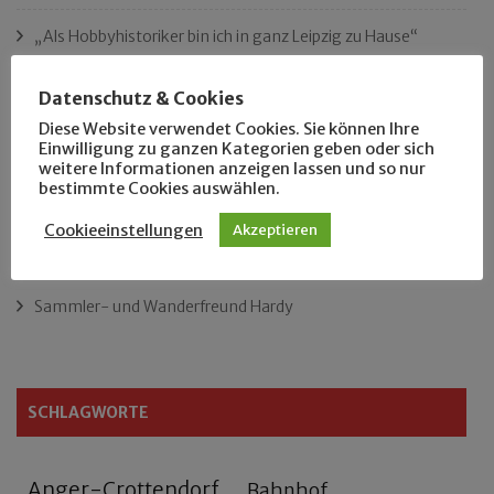
„Als Hobbyhistoriker bin ich in ganz Leipzig zu Hause“
Das neue Eutritzsch-Buch
Datenschutz & Cookies
Diese Website verwendet Cookies. Sie können Ihre
Der Leipziger Schmiedetag von 1904
Einwilligung zu ganzen Kategorien geben oder sich
weitere Informationen anzeigen lassen und so nur
bestimmte Cookies auswählen.
Rennfahrer in Schönefeld und Zschocher
Cookieeinstellungen
Akzeptieren
Zu Fuß durch Anger-Crottendorf
Sammler- und Wanderfreund Hardy
SCHLAGWORTE
Anger-Crottendorf
Bahnhof