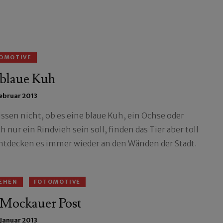
OMOTIVE
 blaue Kuh
Februar 2013
issen nicht, ob es eine blaue Kuh, ein Ochse oder
h nur ein Rindvieh sein soll, finden das Tier aber toll
ntdecken es immer wieder an den Wänden der Stadt.
EHEN
FOTOMOTIVE
 Mockauer Post
 Januar 2013