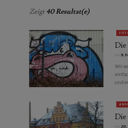
Zeigt
40 Resultat(e)
FOT
Die
ein
9. 
Wir w
einfac
und e
ANS
Die
ein
20.