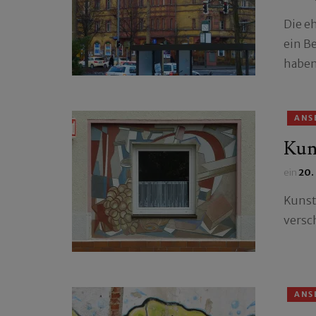
Die e
ein Be
haben
ANS
Kuns
ein
20.
Kunst
versc
ANS