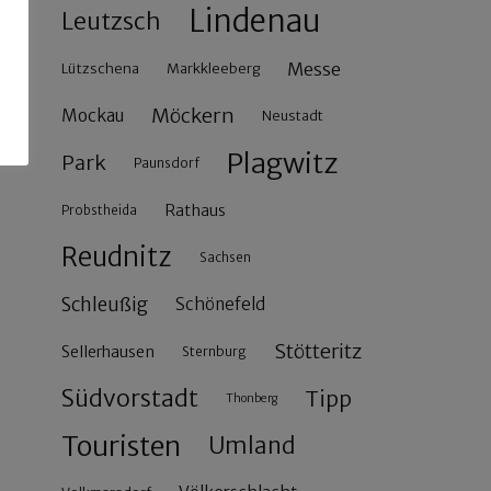
Lindenau
Leutzsch
Messe
Lützschena
Markkleeberg
Möckern
Mockau
Neustadt
Plagwitz
Park
Paunsdorf
Rathaus
Probstheida
Reudnitz
Sachsen
Schleußig
Schönefeld
Stötteritz
Sellerhausen
Sternburg
Südvorstadt
Tipp
Thonberg
Touristen
Umland