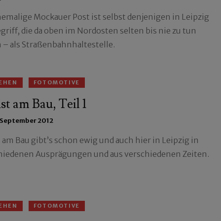
hemalige Mockauer Post ist selbst denjenigen in Leipzig
griff, die da oben im Nordosten selten bis nie zu tun
 – als Straßenbahnhaltestelle.
EHEN
FOTOMOTIVE
t am Bau, Teil 1
 September 2012
 am Bau gibt’s schon ewig und auch hier in Leipzig in
hiedenen Ausprägungen und aus verschiedenen Zeiten.
EHEN
FOTOMOTIVE