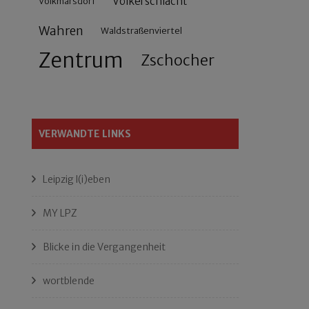
Völkerschlacht
Volkmarsdorf
Wahren
Waldstraßenviertel
Zentrum
Zschocher
VERWANDTE LINKS
Leipzig l(i)eben
MY LPZ
Blicke in die Vergangenheit
wortblende