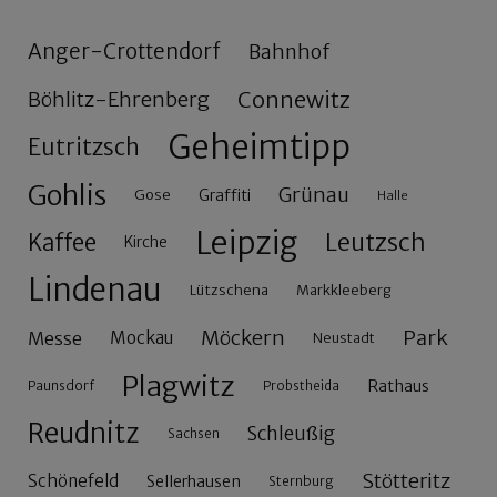
Anger-Crottendorf
Bahnhof
Connewitz
Böhlitz-Ehrenberg
Geheimtipp
Eutritzsch
Gohlis
Grünau
Gose
Graffiti
Halle
Leipzig
Leutzsch
Kaffee
Kirche
Lindenau
Lützschena
Markkleeberg
Möckern
Park
Messe
Mockau
Neustadt
Plagwitz
Rathaus
Paunsdorf
Probstheida
Reudnitz
Schleußig
Sachsen
Stötteritz
Schönefeld
Sellerhausen
Sternburg