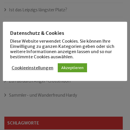
Ist das Leipzigs längster Platz?
„Als Hobbyhistoriker bin ich in ganz Leipzig zu Hause“
Datenschutz & Cookies
Das neue Eutritzsch-Buch
Diese Website verwendet Cookies. Sie können Ihre
Einwilligung zu ganzen Kategorien geben oder sich
weitere Informationen anzeigen lassen und so nur
Der Leipziger Schmiedetag von 1904
bestimmte Cookies auswählen.
Rennfahrer in Schönefeld und Zschocher
Cookieeinstellungen
Akzeptieren
Zu Fuß durch Anger-Crottendorf
Sammler- und Wanderfreund Hardy
SCHLAGWORTE