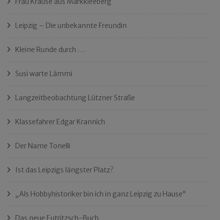
Frau Krause aus Markkleeberg
Leipzig – Die unbekannte Freundin
Kleine Runde durch …
Susi warte Lämmi
Langzeitbeobachtung Lützner Straße
Klassefahrer Edgar Krannich
Der Name Tonelli
Ist das Leipzigs längster Platz?
„Als Hobbyhistoriker bin ich in ganz Leipzig zu Hause“
Das neue Eutritzsch-Buch