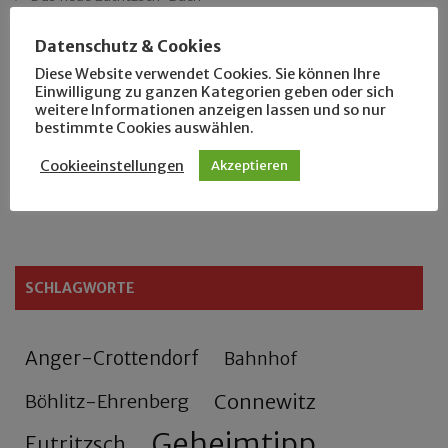
Der Leipziger Schmiedetag von 1904
Datenschutz & Cookies
Diese Website verwendet Cookies. Sie können Ihre
Einwilligung zu ganzen Kategorien geben oder sich
Rennfahrer in Schönefeld und Zschocher
weitere Informationen anzeigen lassen und so nur
bestimmte Cookies auswählen.
Zu Fuß durch Anger-Crottendorf
Cookieeinstellungen
Akzeptieren
Sammler- und Wanderfreund Hardy
SCHLAGWORTE
Anger-Crottendorf
Bahnhof
Connewitz
Böhlitz-Ehrenberg
Geheimtipp
Eutritzsch