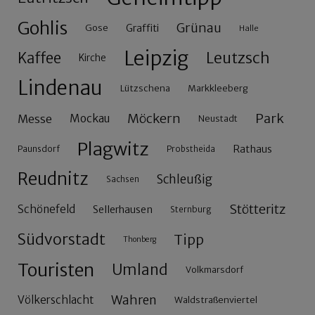
Gohlis
Grünau
Gose
Graffiti
Halle
Leipzig
Leutzsch
Kaffee
Kirche
Lindenau
Lützschena
Markkleeberg
Möckern
Park
Messe
Mockau
Neustadt
Plagwitz
Rathaus
Paunsdorf
Probstheida
Reudnitz
Schleußig
Sachsen
Stötteritz
Schönefeld
Sellerhausen
Sternburg
Südvorstadt
Tipp
Thonberg
Touristen
Umland
Volkmarsdorf
Wahren
Völkerschlacht
Waldstraßenviertel