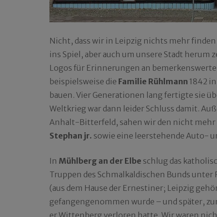
Nicht, dass wir in Leipzig nichts mehr finde
ins Spiel, aber auch um unsere Stadt herum 
Logos für Erinnerungen an bemerkenswerte 
beispielsweise die
Familie Rühlmann
1842 in
bauen. Vier Generationen lang fertigte sie
Weltkrieg war dann leider Schluss damit. Auß
Anhalt-Bitterfeld, sahen wir den nicht meh
Stephan jr.
sowie eine leerstehende Auto- u
In
Mühlberg an der Elbe
schlug das katholisc
Truppen des Schmalkaldischen Bunds unter F
(aus dem Hause der Ernestiner; Leipzig gehö
gefangengenommen wurde – und später, zum H
er Wittenberg verloren hatte. Wir waren n