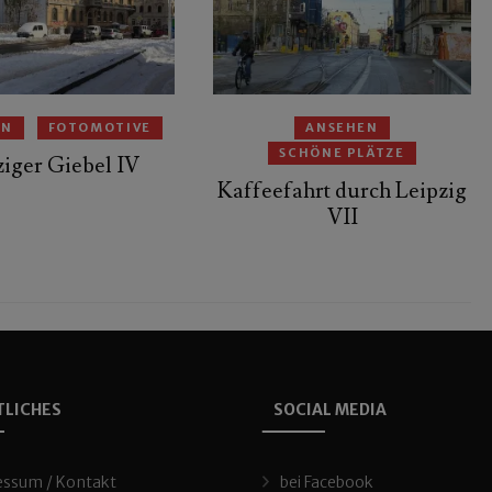
EN
FOTOMOTIVE
ANSEHEN
SCHÖNE PLÄTZE
ziger Giebel IV
Kaffeefahrt durch Leipzig
VII
TLICHES
SOCIAL MEDIA
essum / Kontakt
bei Facebook