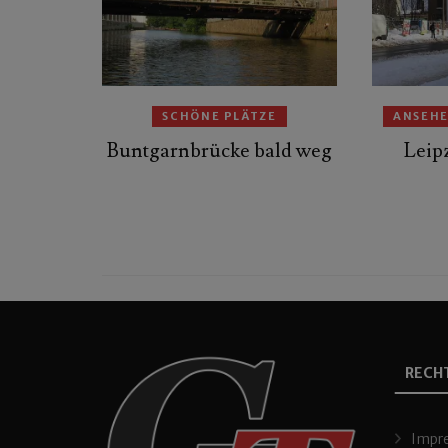
SCHÖNE PLÄTZE
ANSEH
Buntgarnbrücke bald weg
Leip
RECH
Impr