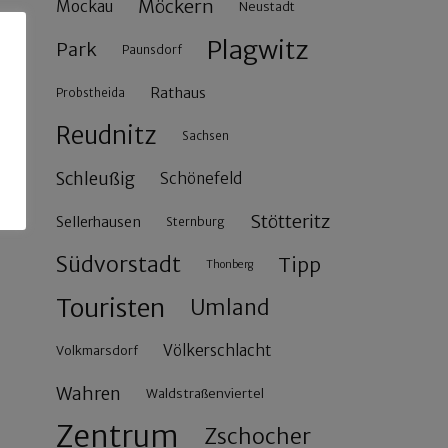
Möckern
Mockau
Neustadt
Plagwitz
Park
Paunsdorf
Rathaus
Probstheida
Reudnitz
Sachsen
Schleußig
Schönefeld
Stötteritz
Sellerhausen
Sternburg
Südvorstadt
Tipp
Thonberg
Touristen
Umland
Völkerschlacht
Volkmarsdorf
Wahren
Waldstraßenviertel
Zentrum
Zschocher