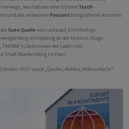
nterwegs, weshalb wir eine frühere
Textil-
on) und das verlassene
Postamt
fotografieren konnten.
 die
Gute Quelle
von Leiha auf, Emil Rottigs
hweigenberg in Freyburg an der Unstrut, Hugo
 TAKRAF in Zeitz sowie der Laden von
la-Stadt Blankenburg im Harz.
“ (Oktober 2021) sowie „Quellen, Mühlen, Völkerschlacht“