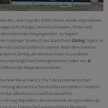
n würden, da bringt der Zufall immer wieder irgendetwas
zeugen Schriftzüge, Leuchtbuchstaben, Bilder und
Aktivitäten der Vergangenheit. So begann
 der Leipziger Straße (!) des Städtchens
Zörbig
Orgeln zu
 über 460 solche Großinstrumente. Nach dem Zweiten
erdem in Zörbig, der ältesten Stadt im Landkreis
r im ursprünglichen Sinne genutzten Laden von
A.
nd Motorrad-Reparaturwerkstatt.
he Heer Kaiser Karls V. 1547 die protestantischen
ührung des sächsischen Kurfürsten Johann Friedrich I.
rte den Albertinern), welcher daraufhin
erzog degradiert, die Universität Jena gründete, da
icht im zum Thema 1547 eingerichteten Museum,