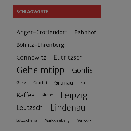
SCHLAGWORTE
Anger-Crottendorf
Bahnhof
Böhlitz-Ehrenberg
Connewitz
Eutritzsch
Geheimtipp
Gohlis
Grünau
Gose
Graffiti
Halle
Leipzig
Kaffee
Kirche
Lindenau
Leutzsch
Messe
Lützschena
Markkleeberg