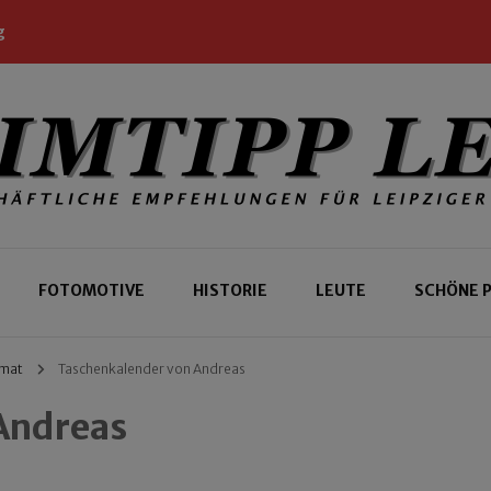
g
 Leipziger und Gäste
 Leipzig
FOTOMOTIVE
HISTORIE
LEUTE
SCHÖNE 
rmat
Taschenkalender von Andreas
Andreas