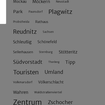
Möckern
Mockau
Neustadt
Plagwitz
Park
Paunsdorf
Rathaus
Probstheida
Reudnitz
Sachsen
Schleußig
Schönefeld
Stötteritz
Sellerhausen
Sternburg
Südvorstadt
Tipp
Thonberg
Touristen
Umland
Völkerschlacht
Volkmarsdorf
Wahren
Waldstraßenviertel
Zentrum
Zschocher