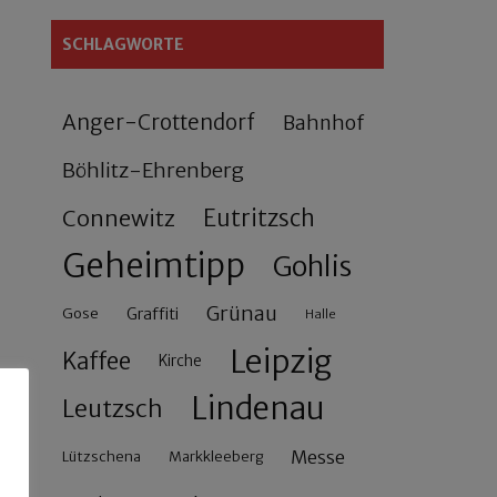
SCHLAGWORTE
Anger-Crottendorf
Bahnhof
Böhlitz-Ehrenberg
Connewitz
Eutritzsch
Geheimtipp
Gohlis
Grünau
Gose
Graffiti
Halle
Leipzig
Kaffee
Kirche
Lindenau
Leutzsch
Messe
Lützschena
Markkleeberg