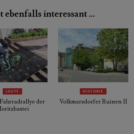
t ebenfalls interessant …
LEUTE
HISTORIE
Fahrradrallye der
Volkmarsdorfer Ruinen II
oritzbastei