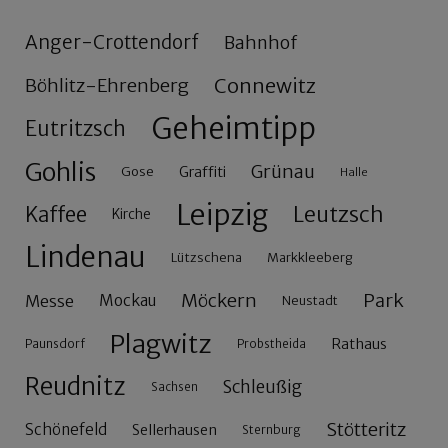
Anger-Crottendorf
Bahnhof
Connewitz
Böhlitz-Ehrenberg
Geheimtipp
Eutritzsch
Gohlis
Grünau
Gose
Graffiti
Halle
Leipzig
Leutzsch
Kaffee
Kirche
Lindenau
Lützschena
Markkleeberg
Möckern
Park
Messe
Mockau
Neustadt
Plagwitz
Rathaus
Paunsdorf
Probstheida
Reudnitz
Schleußig
Sachsen
Stötteritz
Schönefeld
Sellerhausen
Sternburg