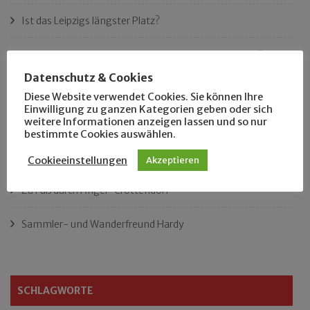
Ist das Leipzigs längster Platz?
„Als Hobbyhistoriker bin ich in ganz Leipzig zu Hause“
Datenschutz & Cookies
Das neue Eutritzsch-Buch
Diese Website verwendet Cookies. Sie können Ihre
Einwilligung zu ganzen Kategorien geben oder sich
weitere Informationen anzeigen lassen und so nur
Der Leipziger Schmiedetag von 1904
bestimmte Cookies auswählen.
Rennfahrer in Schönefeld und Zschocher
Cookieeinstellungen
Akzeptieren
Zu Fuß durch Anger-Crottendorf
Sammler- und Wanderfreund Hardy
SCHLAGWORTE