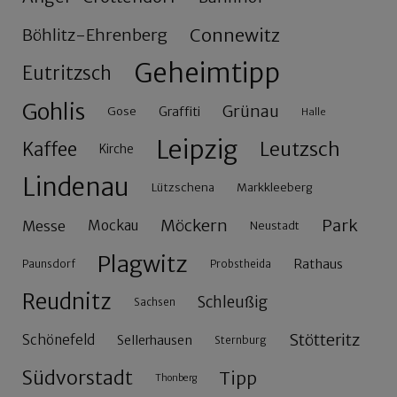
Connewitz
Böhlitz-Ehrenberg
Geheimtipp
Eutritzsch
Gohlis
Grünau
Gose
Graffiti
Halle
Leipzig
Leutzsch
Kaffee
Kirche
Lindenau
Lützschena
Markkleeberg
Möckern
Park
Messe
Mockau
Neustadt
Plagwitz
Rathaus
Paunsdorf
Probstheida
Reudnitz
Schleußig
Sachsen
Stötteritz
Schönefeld
Sellerhausen
Sternburg
Südvorstadt
Tipp
Thonberg