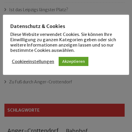
Ist das Leipzigs längster Platz?
„Als Hobbyhistoriker bin ich in ganz Leipzig zu Hause“
Datenschutz & Cookies
Diese Website verwendet Cookies. Sie können Ihre
Das neue Eutritzsch-Buch
Einwilligung zu ganzen Kategorien geben oder sich
weitere Informationen anzeigen lassen und so nur
bestimmte Cookies auswählen.
Der Leipziger Schmiedetag von 1904
Cookieeinstellungen
Akzeptieren
Rennfahrer in Schönefeld und Zschocher
Zu Fuß durch Anger-Crottendorf
SCHLAGWORTE
Anger-Crottendorf
Bahnhof