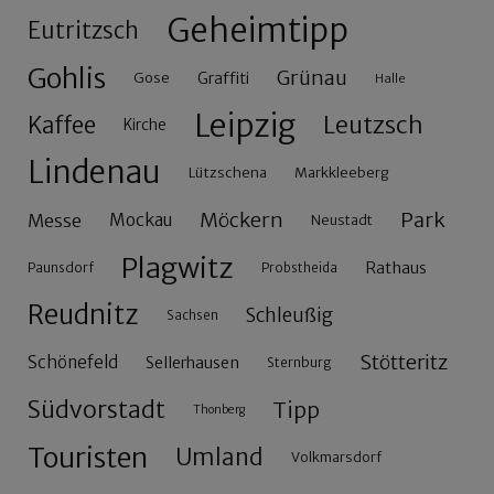
Geheimtipp
Eutritzsch
Gohlis
Grünau
Gose
Graffiti
Halle
Leipzig
Leutzsch
Kaffee
Kirche
Lindenau
Lützschena
Markkleeberg
Möckern
Park
Messe
Mockau
Neustadt
Plagwitz
Rathaus
Paunsdorf
Probstheida
Reudnitz
Schleußig
Sachsen
Stötteritz
Schönefeld
Sellerhausen
Sternburg
Südvorstadt
Tipp
Thonberg
Touristen
Umland
Volkmarsdorf