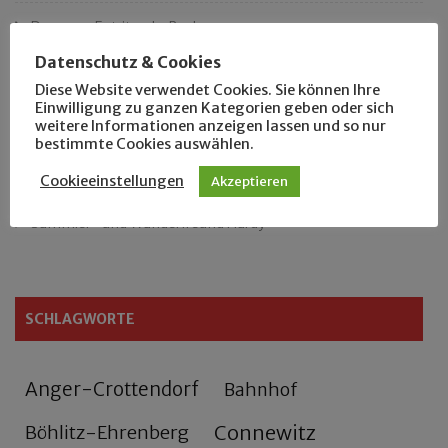
Das neue Eutritzsch-Buch
Datenschutz & Cookies
Der Leipziger Schmiedetag von 1904
Diese Website verwendet Cookies. Sie können Ihre
Einwilligung zu ganzen Kategorien geben oder sich
Rennfahrer in Schönefeld und Zschocher
weitere Informationen anzeigen lassen und so nur
bestimmte Cookies auswählen.
Zu Fuß durch Anger-Crottendorf
Cookieeinstellungen
Akzeptieren
Sammler- und Wanderfreund Hardy
SCHLAGWORTE
Anger-Crottendorf
Bahnhof
Connewitz
Böhlitz-Ehrenberg