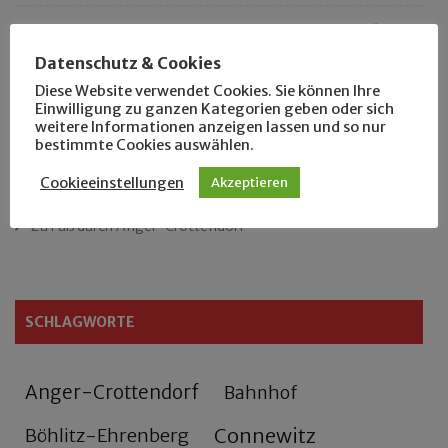
„Als Hobbyhistoriker bin ich in ganz Leipzig zu Hause“
Datenschutz & Cookies
Das neue Eutritzsch-Buch
Diese Website verwendet Cookies. Sie können Ihre
Einwilligung zu ganzen Kategorien geben oder sich
weitere Informationen anzeigen lassen und so nur
Der Leipziger Schmiedetag von 1904
bestimmte Cookies auswählen.
Rennfahrer in Schönefeld und Zschocher
Cookieeinstellungen
Akzeptieren
Zu Fuß durch Anger-Crottendorf
SCHLAGWORTE
Anger-Crottendorf
Bahnhof
Connewitz
Böhlitz-Ehrenberg