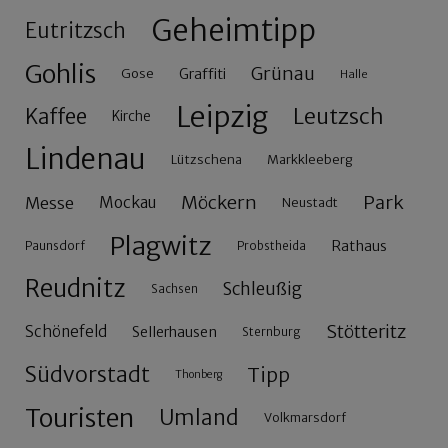
Geheimtipp
Eutritzsch
Gohlis
Grünau
Gose
Graffiti
Halle
Leipzig
Leutzsch
Kaffee
Kirche
Lindenau
Lützschena
Markkleeberg
Möckern
Park
Messe
Mockau
Neustadt
Plagwitz
Rathaus
Paunsdorf
Probstheida
Reudnitz
Schleußig
Sachsen
Stötteritz
Schönefeld
Sellerhausen
Sternburg
Südvorstadt
Tipp
Thonberg
Touristen
Umland
Volkmarsdorf