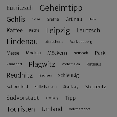
Geheimtipp
Eutritzsch
Gohlis
Grünau
Gose
Graffiti
Halle
Leipzig
Leutzsch
Kaffee
Kirche
Lindenau
Lützschena
Markkleeberg
Möckern
Park
Messe
Mockau
Neustadt
Plagwitz
Rathaus
Paunsdorf
Probstheida
Reudnitz
Schleußig
Sachsen
Stötteritz
Schönefeld
Sellerhausen
Sternburg
Südvorstadt
Tipp
Thonberg
Touristen
Umland
Volkmarsdorf