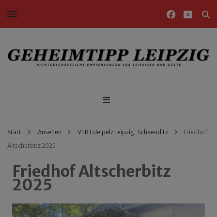
Nichtgeschäftliche Empfehlungen für Leipziger und Gäste
Geheimtipp Leipzig
Start
Ansehen
VEB Edelpelz Leipzig-Schkeuditz
Friedhof
Altscherbitz 2025
Friedhof Altscherbitz
2025