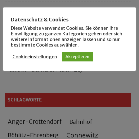
Das neue Eutritzsch-Buch
Datenschutz & Cookies
Der Leipziger Schmiedetag von 1904
Diese Website verwendet Cookies. Sie können Ihre
Einwilligung zu ganzen Kategorien geben oder sich
weitere Informationen anzeigen lassen und so nur
Rennfahrer in Schönefeld und Zschocher
bestimmte Cookies auswählen.
Zu Fuß durch Anger-Crottendorf
Cookieeinstellungen
Akzeptieren
Sammler- und Wanderfreund Hardy
SCHLAGWORTE
Anger-Crottendorf
Bahnhof
Connewitz
Böhlitz-Ehrenberg