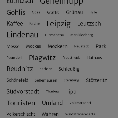
Geheimtipp
Eutritzsch
Gohlis
Grünau
Gose
Graffiti
Halle
Leipzig
Leutzsch
Kaffee
Kirche
Lindenau
Lützschena
Markkleeberg
Möckern
Park
Messe
Mockau
Neustadt
Plagwitz
Rathaus
Paunsdorf
Probstheida
Reudnitz
Schleußig
Sachsen
Stötteritz
Schönefeld
Sellerhausen
Sternburg
Südvorstadt
Tipp
Thonberg
Touristen
Umland
Volkmarsdorf
Wahren
Völkerschlacht
Waldstraßenviertel