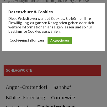
„Als Hobbyhistoriker bin ich in ganz Leipzig zu Hause“
Datenschutz & Cookies
Das neue Eutritzsch-Buch
Diese Website verwendet Cookies. Sie können Ihre
Einwilligung zu ganzen Kategorien geben oder sich
Der Leipziger Schmiedetag von 1904
weitere Informationen anzeigen lassen und so nur
bestimmte Cookies auswählen.
Rennfahrer in Schönefeld und Zschocher
Cookieeinstellungen
Akzeptieren
Zu Fuß durch Anger-Crottendorf
SCHLAGWORTE
Anger-Crottendorf
Bahnhof
Connewitz
Böhlitz-Ehrenberg