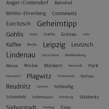
Anger-Crottendorf
Bahnhof
Connewitz
Böhlitz-Ehrenberg
Geheimtipp
Eutritzsch
Gohlis
Grünau
Gose
Graffiti
Halle
Leipzig
Leutzsch
Kaffee
Kirche
Lindenau
Lützschena
Markkleeberg
Möckern
Park
Messe
Mockau
Neustadt
Plagwitz
Rathaus
Paunsdorf
Probstheida
Reudnitz
Schleußig
Sachsen
Stötteritz
Schönefeld
Sellerhausen
Sternburg
Südvorstadt
Tipp
Thonberg