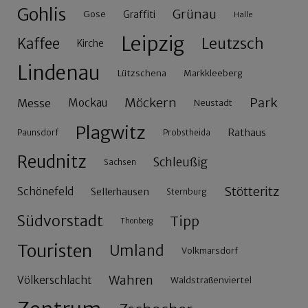
Gohlis
Grünau
Gose
Graffiti
Halle
Leipzig
Leutzsch
Kaffee
Kirche
Lindenau
Lützschena
Markkleeberg
Möckern
Park
Messe
Mockau
Neustadt
Plagwitz
Rathaus
Paunsdorf
Probstheida
Reudnitz
Schleußig
Sachsen
Stötteritz
Schönefeld
Sellerhausen
Sternburg
Südvorstadt
Tipp
Thonberg
Touristen
Umland
Volkmarsdorf
Wahren
Völkerschlacht
Waldstraßenviertel