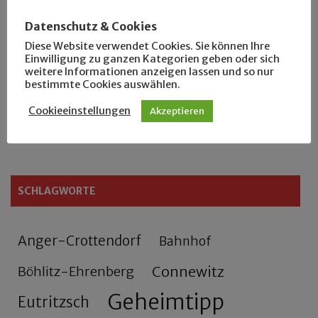
Der Leipziger Schmiedetag von 1904
Datenschutz & Cookies
Diese Website verwendet Cookies. Sie können Ihre
Rennfahrer in Schönefeld und Zschocher
Einwilligung zu ganzen Kategorien geben oder sich
weitere Informationen anzeigen lassen und so nur
bestimmte Cookies auswählen.
Zu Fuß durch Anger-Crottendorf
Cookieeinstellungen
Akzeptieren
Sammler- und Wanderfreund Hardy
SCHLAGWORTE
Anger-Crottendorf
Bahnhof
Connewitz
Böhlitz-Ehrenberg
Geheimtipp
Eutritzsch