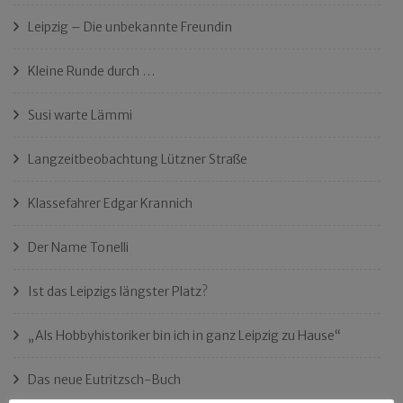
Leipzig – Die unbekannte Freundin
Kleine Runde durch …
Susi warte Lämmi
Langzeitbeobachtung Lützner Straße
Klassefahrer Edgar Krannich
Der Name Tonelli
Ist das Leipzigs längster Platz?
„Als Hobbyhistoriker bin ich in ganz Leipzig zu Hause“
Das neue Eutritzsch-Buch