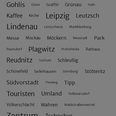
Gohlis
Grünau
Gose
Graffiti
Halle
Leipzig
Leutzsch
Kaffee
Kirche
Lindenau
Lützschena
Markkleeberg
Möckern
Park
Messe
Mockau
Neustadt
Plagwitz
Rathaus
Paunsdorf
Probstheida
Reudnitz
Schleußig
Sachsen
Stötteritz
Schönefeld
Sellerhausen
Sternburg
Südvorstadt
Tipp
Thonberg
Touristen
Umland
Volkmarsdorf
Wahren
Völkerschlacht
Waldstraßenviertel
Zentrum
Zschocher