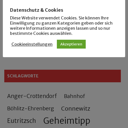
Der Leipziger Schmiedetag von 1904
Datenschutz & Cookies
Diese Website verwendet Cookies. Sie können Ihre
Rennfahrer in Schönefeld und Zschocher
Einwilligung zu ganzen Kategorien geben oder sich
weitere Informationen anzeigen lassen und so nur
bestimmte Cookies auswählen.
Zu Fuß durch Anger-Crottendorf
Cookieeinstellungen
Akzeptieren
Sammler- und Wanderfreund Hardy
SCHLAGWORTE
Anger-Crottendorf
Bahnhof
Connewitz
Böhlitz-Ehrenberg
Geheimtipp
Eutritzsch