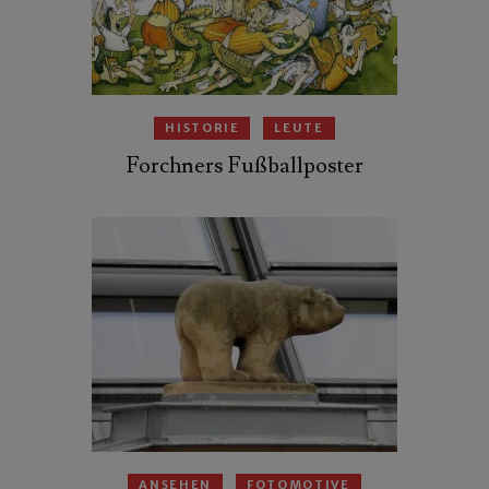
HISTORIE
LEUTE
Forchners Fußballposter
ANSEHEN
FOTOMOTIVE