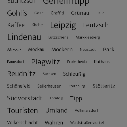
Geheimtipp
Eutritzsch
Gohlis
Grünau
Gose
Graffiti
Halle
Leipzig
Leutzsch
Kaffee
Kirche
Lindenau
Lützschena
Markkleeberg
Möckern
Park
Messe
Mockau
Neustadt
Plagwitz
Rathaus
Paunsdorf
Probstheida
Reudnitz
Schleußig
Sachsen
Stötteritz
Schönefeld
Sellerhausen
Sternburg
Südvorstadt
Tipp
Thonberg
Touristen
Umland
Volkmarsdorf
Wahren
Völkerschlacht
Waldstraßenviertel