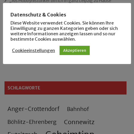
„Als Hobbyhistoriker bin ich in ganz Leipzig zu Hause“
Datenschutz & Cookies
Das neue Eutritzsch-Buch
Diese Website verwendet Cookies. Sie können Ihre
Einwilligung zu ganzen Kategorien geben oder sich
Der Leipziger Schmiedetag von 1904
weitere Informationen anzeigen lassen und so nur
bestimmte Cookies auswählen.
Rennfahrer in Schönefeld und Zschocher
Cookieeinstellungen
Akzeptieren
Zu Fuß durch Anger-Crottendorf
SCHLAGWORTE
Anger-Crottendorf
Bahnhof
Connewitz
Böhlitz-Ehrenberg