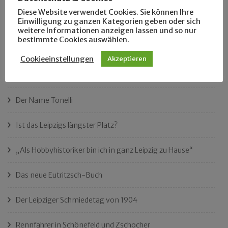
Kleine Runde durch …
Diese Website verwendet Cookies. Sie können Ihre
Einwilligung zu ganzen Kategorien geben oder sich
Susi warte Lämmi
weitere Informationen anzeigen lassen und so nur
bestimmte Cookies auswählen.
Langzeitbeobachtung Lützner Straße
Cookieeinstellungen
Akzeptieren
Klassefahrer Edgar Krannich
Der Name Tonelli
Ist das Leipzigs längster Platz?
„Als Hobbyhistoriker bin ich in ganz Leipzig zu Hause“
Das neue Eutritzsch-Buch
Der Leipziger Schmiedetag von 1904
Rennfahrer in Schönefeld und Zschocher