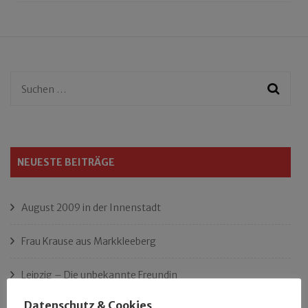
Suchen
nach:
NEUESTE BEITRÄGE
August 2009 in der Innenstadt
Frau Krause aus Markkleeberg
Leipzig – Die unbekannte Freundin
Datenschutz & Cookies