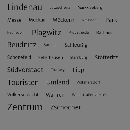
Lindenau
Lützschena
Markkleeberg
Möckern
Park
Messe
Mockau
Neustadt
Plagwitz
Rathaus
Paunsdorf
Probstheida
Reudnitz
Schleußig
Sachsen
Stötteritz
Schönefeld
Sellerhausen
Sternburg
Südvorstadt
Tipp
Thonberg
Touristen
Umland
Volkmarsdorf
Wahren
Völkerschlacht
Waldstraßenviertel
Zentrum
Zschocher