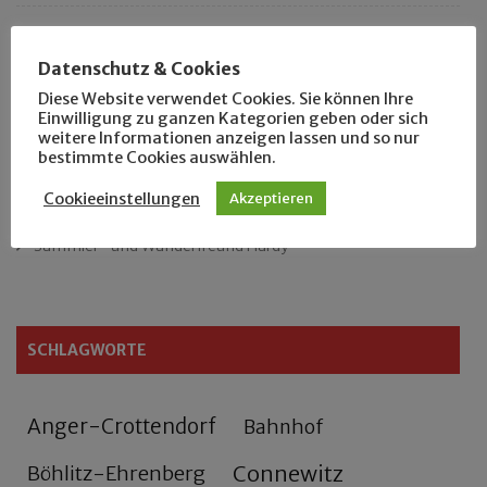
Das neue Eutritzsch-Buch
Datenschutz & Cookies
Der Leipziger Schmiedetag von 1904
Diese Website verwendet Cookies. Sie können Ihre
Einwilligung zu ganzen Kategorien geben oder sich
weitere Informationen anzeigen lassen und so nur
Rennfahrer in Schönefeld und Zschocher
bestimmte Cookies auswählen.
Zu Fuß durch Anger-Crottendorf
Cookieeinstellungen
Akzeptieren
Sammler- und Wanderfreund Hardy
SCHLAGWORTE
Anger-Crottendorf
Bahnhof
Connewitz
Böhlitz-Ehrenberg