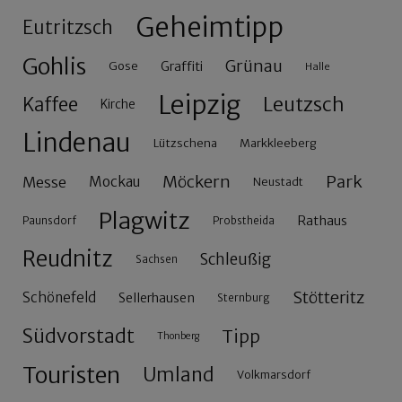
Geheimtipp
Eutritzsch
Gohlis
Grünau
Gose
Graffiti
Halle
Leipzig
Leutzsch
Kaffee
Kirche
Lindenau
Lützschena
Markkleeberg
Möckern
Park
Messe
Mockau
Neustadt
Plagwitz
Rathaus
Paunsdorf
Probstheida
Reudnitz
Schleußig
Sachsen
Stötteritz
Schönefeld
Sellerhausen
Sternburg
Südvorstadt
Tipp
Thonberg
Touristen
Umland
Volkmarsdorf