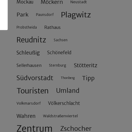
Möckern
Mockau
Neustadt
Plagwitz
Park
Paunsdorf
Rathaus
Probstheida
Reudnitz
Sachsen
Schleußig
Schönefeld
Stötteritz
Sellerhausen
Sternburg
Südvorstadt
Tipp
Thonberg
Touristen
Umland
Völkerschlacht
Volkmarsdorf
Wahren
Waldstraßenviertel
Zentrum
Zschocher