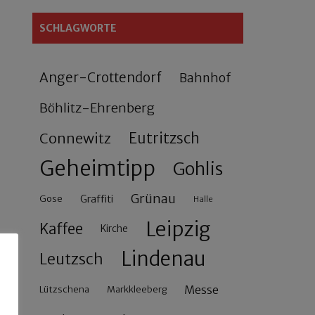
SCHLAGWORTE
Anger-Crottendorf
Bahnhof
Böhlitz-Ehrenberg
Connewitz
Eutritzsch
Geheimtipp
Gohlis
Grünau
Gose
Graffiti
Halle
Leipzig
Kaffee
Kirche
Lindenau
Leutzsch
Messe
Lützschena
Markkleeberg