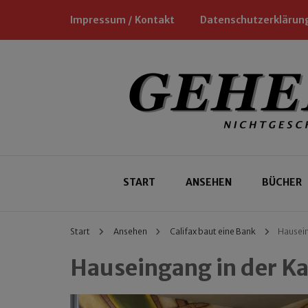
Impressum / Kontakt
Datenschutzerklärun
Nichtgeschäftliche Empfehlungen für
Geheimtipp
START
ANSEHEN
BÜCHER
Start
Ansehen
Califax baut eine Bank
Hausein
Hauseingang in der K