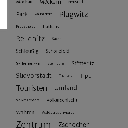
Möckern
Mockau
Neustadt
Plagwitz
Park
Paunsdorf
Rathaus
Probstheida
Reudnitz
Sachsen
Schleußig
Schönefeld
Stötteritz
Sellerhausen
Sternburg
Südvorstadt
Tipp
Thonberg
Touristen
Umland
Völkerschlacht
Volkmarsdorf
Wahren
Waldstraßenviertel
Zentrum
Zschocher