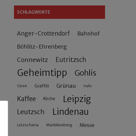
SCHLAGWORTE
Anger-Crottendorf
Bahnhof
Böhlitz-Ehrenberg
Connewitz
Eutritzsch
Geheimtipp
Gohlis
Grünau
Gose
Graffiti
Halle
Leipzig
Kaffee
Kirche
Lindenau
Leutzsch
Messe
Lützschena
Markkleeberg