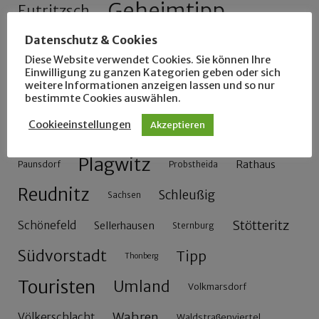
Geheimtipp
Eutritzsch
Gohlis
Datenschutz & Cookies
Grünau
Gose
Graffiti
Halle
Diese Website verwendet Cookies. Sie können Ihre
Leipzig
Leutzsch
Kaffee
Einwilligung zu ganzen Kategorien geben oder sich
Kirche
weitere Informationen anzeigen lassen und so nur
Lindenau
bestimmte Cookies auswählen.
Lützschena
Markkleeberg
Cookieeinstellungen
Akzeptieren
Möckern
Park
Messe
Mockau
Neustadt
Plagwitz
Rathaus
Paunsdorf
Probstheida
Reudnitz
Schleußig
Sachsen
Stötteritz
Schönefeld
Sellerhausen
Sternburg
Südvorstadt
Tipp
Thonberg
Touristen
Umland
Volkmarsdorf
Wahren
Völkerschlacht
Waldstraßenviertel