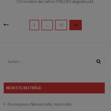
Chroniken der Jahre 1982/83 abgedruckt.
Seitennummerierung
Seite
Seite
Seite
1
…
15
16
der
Beiträge
Suchen
nach:
NEUESTE BEITRÄGE
Klostergasse, Nikolaistraße, Hainstraße