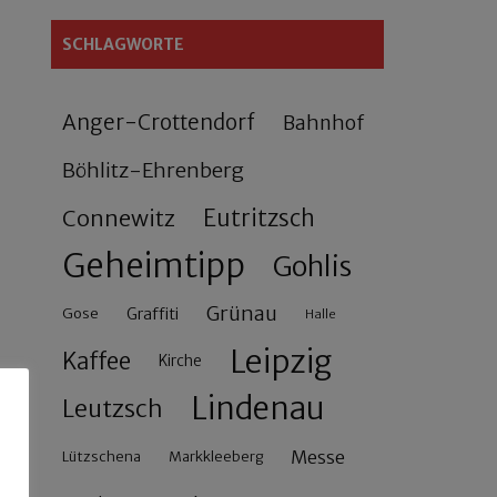
SCHLAGWORTE
Anger-Crottendorf
Bahnhof
Böhlitz-Ehrenberg
Connewitz
Eutritzsch
Geheimtipp
Gohlis
Grünau
Gose
Graffiti
Halle
Leipzig
Kaffee
Kirche
Lindenau
Leutzsch
Messe
Lützschena
Markkleeberg