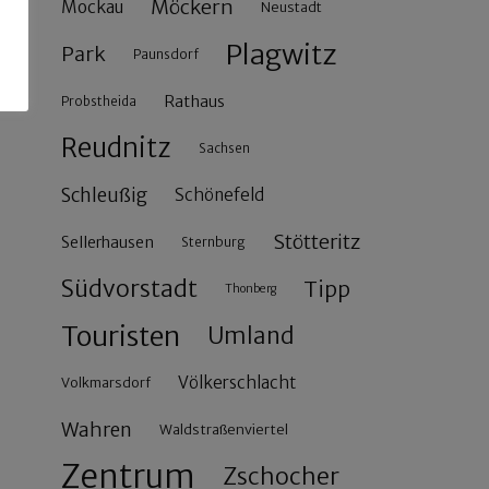
Möckern
Mockau
Neustadt
Plagwitz
Park
Paunsdorf
Rathaus
Probstheida
Reudnitz
Sachsen
Schleußig
Schönefeld
Stötteritz
Sellerhausen
Sternburg
Südvorstadt
Tipp
Thonberg
Touristen
Umland
Völkerschlacht
Volkmarsdorf
Wahren
Waldstraßenviertel
Zentrum
Zschocher