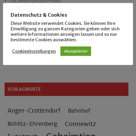
Das neue Eutritzsch-Buch
Datenschutz & Cookies
Der Leipziger Schmiedetag von 1904
Diese Website verwendet Cookies. Sie können Ihre
Einwilligung zu ganzen Kategorien geben oder sich
Rennfahrer in Schönefeld und Zschocher
weitere Informationen anzeigen lassen und so nur
bestimmte Cookies auswählen.
Zu Fuß durch Anger-Crottendorf
Cookieeinstellungen
Akzeptieren
Sammler- und Wanderfreund Hardy
SCHLAGWORTE
Anger-Crottendorf
Bahnhof
Connewitz
Böhlitz-Ehrenberg