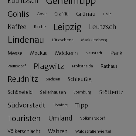
Geheimtipp
Eutritzsch
Gohlis
Grünau
Gose
Graffiti
Halle
Leipzig
Leutzsch
Kaffee
Kirche
Lindenau
Lützschena
Markkleeberg
Möckern
Park
Messe
Mockau
Neustadt
Plagwitz
Rathaus
Paunsdorf
Probstheida
Reudnitz
Schleußig
Sachsen
Stötteritz
Schönefeld
Sellerhausen
Sternburg
Südvorstadt
Tipp
Thonberg
Touristen
Umland
Volkmarsdorf
Wahren
Völkerschlacht
Waldstraßenviertel