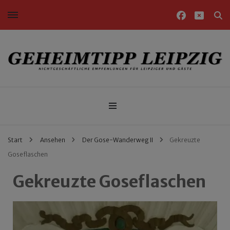
Nichtgeschäftliche Empfehlungen für Leipziger und Gäste
Geheimtipp Leipzig
Start
Ansehen
Der Gose-Wanderweg II
Gekreuzte
Goseflaschen
Gekreuzte Goseflaschen